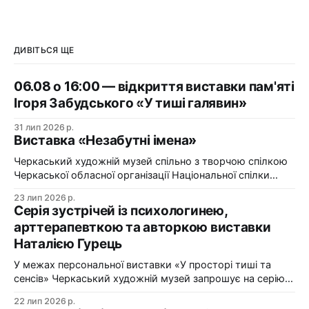
ДИВІТЬСЯ ЩЕ
06.08 о 16:00 — відкриття виставки пам'яті
Ігоря Забудського «У тиші галявин»
31 лип 2026 р.
Виставка «Незабутні імена»
Черкаський художній музей спільно з творчою спілкою
Черкаської обласної організації Національної спілки
художників України презентує виставку «Незабутні
23 лип 2026 р.
імена». Виставка «Незабутні імена» — це мистецька
Серія зустрічей із психологинею,
подорож у творчий спадок художників Черкащини, чий
арттерапевткою та авторкою виставки
життєвий шлях вже завершилися, але їх талант і
Наталією Гурець
сьогодні продовжує промовляти до глядача мовою
образів, кольору та форми. До огляду
У межах персональної виставки «У просторі тиші та
сенсів» Черкаський художній музей запрошує на серію
зустрічей із психологинею, арттерапевткою та
22 лип 2026 р.
авторкою виставки Наталією Гурець. Протягом