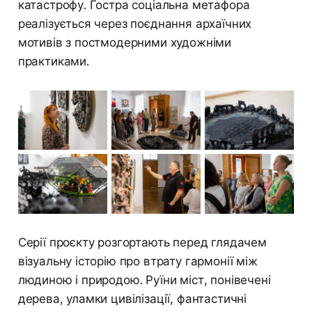
катастрофу. Гостра соціальна метафора
реалізується через поєднання архаїчних
мотивів з постмодерними художніми
практиками.
Серії проєкту розгортають перед глядачем
візуальну історію про втрату гармонії між
людиною і природою. Руїни міст, понівечені
дерева, уламки цивілізації, фантастичні