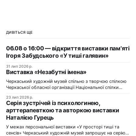
ДИВІТЬСЯ ЩЕ
06.08 о 16:00 — відкриття виставки пам'яті
Ігоря Забудського «У тиші галявин»
31 лип 2026 р.
Виставка «Незабутні імена»
Черкаський художній музей спільно з творчою спілкою
Черкаської обласної організації Національної спілки
художників України презентує виставку «Незабутні
23 лип 2026 р.
імена». Виставка «Незабутні імена» — це мистецька
Серія зустрічей із психологинею,
подорож у творчий спадок художників Черкащини, чий
арттерапевткою та авторкою виставки
життєвий шлях вже завершилися, але їх талант і
Наталією Гурець
сьогодні продовжує промовляти до глядача мовою
образів, кольору та форми. До огляду
У межах персональної виставки «У просторі тиші та
сенсів» Черкаський художній музей запрошує на серію