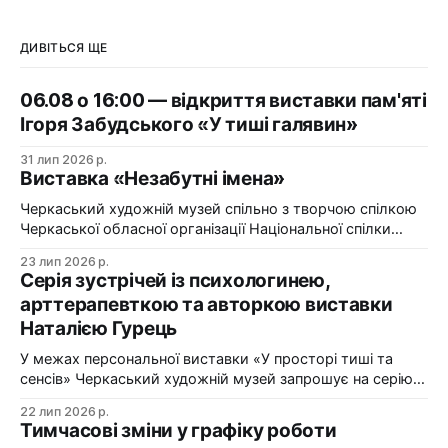
ДИВІТЬСЯ ЩЕ
06.08 о 16:00 — відкриття виставки пам'яті
Ігоря Забудського «У тиші галявин»
31 лип 2026 р.
Виставка «Незабутні імена»
Черкаський художній музей спільно з творчою спілкою
Черкаської обласної організації Національної спілки
художників України презентує виставку «Незабутні
23 лип 2026 р.
імена». Виставка «Незабутні імена» — це мистецька
Серія зустрічей із психологинею,
подорож у творчий спадок художників Черкащини, чий
арттерапевткою та авторкою виставки
життєвий шлях вже завершилися, але їх талант і
Наталією Гурець
сьогодні продовжує промовляти до глядача мовою
образів, кольору та форми. До огляду
У межах персональної виставки «У просторі тиші та
сенсів» Черкаський художній музей запрошує на серію
зустрічей із психологинею, арттерапевткою та
22 лип 2026 р.
авторкою виставки Наталією Гурець. Протягом
Тимчасові зміни у графіку роботи
виставки відбудеться цикл подій, у яких мистецтво стає