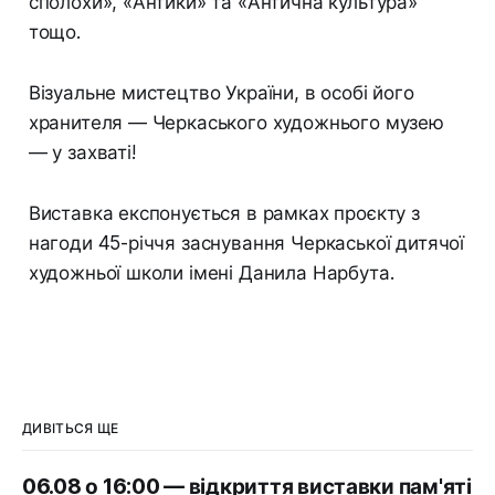
сполохи», «Антики» та «Антична культура»
тощо.
Візуальне мистецтво України, в особі його
хранителя — Черкаського художнього музею
— у захваті!
Виставка експонується в рамках проєкту з
нагоди 45-річчя заснування Черкаської дитячої
художньої школи імені Данила Нарбута.
ДИВІТЬСЯ ЩЕ
06.08 о 16:00 — відкриття виставки пам'яті