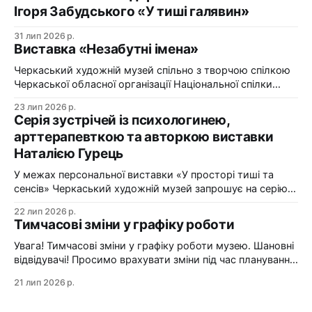
Ігоря Забудського «У тиші галявин»
31 лип 2026 р.
Виставка «Незабутні імена»
Черкаський художній музей спільно з творчою спілкою
Черкаської обласної організації Національної спілки
художників України презентує виставку «Незабутні
23 лип 2026 р.
імена». Виставка «Незабутні імена» — це мистецька
Серія зустрічей із психологинею,
подорож у творчий спадок художників Черкащини, чий
арттерапевткою та авторкою виставки
життєвий шлях вже завершилися, але їх талант і
Наталією Гурець
сьогодні продовжує промовляти до глядача мовою
образів, кольору та форми. До огляду
У межах персональної виставки «У просторі тиші та
сенсів» Черкаський художній музей запрошує на серію
зустрічей із психологинею, арттерапевткою та
22 лип 2026 р.
авторкою виставки Наталією Гурець. Протягом
Тимчасові зміни у графіку роботи
виставки відбудеться цикл подій, у яких мистецтво стає
простором для діалогу, творчого досвіду та
Увага! Тимчасові зміни у графіку роботи музею. Шановні
самопізнання. Арттерапевтичні зустрічі з Наталією
відвідувачі! Просимо врахувати зміни під час планування
Гурець у рамках виставки «У просторі
візиту до Черкаського художнього музею: 24 липня
21 лип 2026 р.
(п'ятниця) — санітарний день. Музей зачинено. 25–26
липня (субота–неділя) — вхід до музею