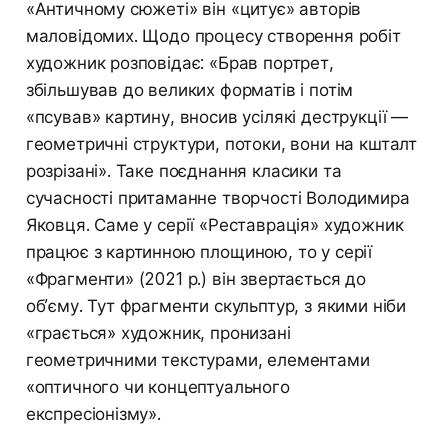
«Античному сюжеті» він «цитує» авторів
маловідомих. Щодо процесу створення робіт
художник розповідає: «Брав портрет,
збільшував до великих форматів і потім
«псував» картину, вносив усілякі деструкції —
геометричні структури, потоки, вони на кшталт
розрізані». Таке поєднання класики та
сучасності притаманне творчості Володимира
Яковця. Саме у серії «Реставрація» художник
працює з картинною площиною, то у серії
«Фрагменти» (2021 р.) він звертається до
об’єму. Тут фрагменти скульптур, з якими ніби
«грається» художник, пронизані
геометричними текстурами, елементами
«оптичного чи концептуального
експресіонізму».