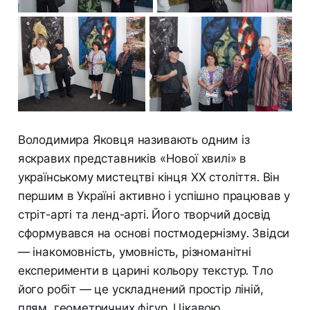
Володимира Яковця називають одним із
яскравих представників «Нової хвилі» в
українському мистецтві кінця ХХ століття. Він
першим в Україні активно і успішно працював у
стріт-арті та ленд-арті. Його творчий досвід
сформувався на основі постмодернізму. Звідси
— інакомовність, умовність, різноманітні
експерименти в царині кольору текстур. Тло
його робіт — це ускладнений простір ліній,
плям, геометричних фігур. Цікавою