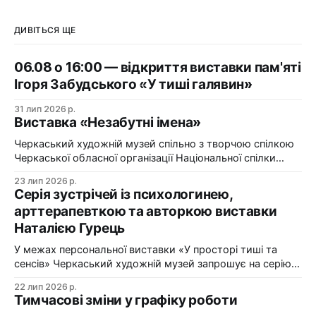
ДИВІТЬСЯ ЩЕ
06.08 о 16:00 — відкриття виставки пам'яті
Ігоря Забудського «У тиші галявин»
31 лип 2026 р.
Виставка «Незабутні імена»
Черкаський художній музей спільно з творчою спілкою
Черкаської обласної організації Національної спілки
художників України презентує виставку «Незабутні
23 лип 2026 р.
імена». Виставка «Незабутні імена» — це мистецька
Серія зустрічей із психологинею,
подорож у творчий спадок художників Черкащини, чий
арттерапевткою та авторкою виставки
життєвий шлях вже завершилися, але їх талант і
Наталією Гурець
сьогодні продовжує промовляти до глядача мовою
образів, кольору та форми. До огляду
У межах персональної виставки «У просторі тиші та
сенсів» Черкаський художній музей запрошує на серію
зустрічей із психологинею, арттерапевткою та
22 лип 2026 р.
авторкою виставки Наталією Гурець. Протягом
Тимчасові зміни у графіку роботи
виставки відбудеться цикл подій, у яких мистецтво стає