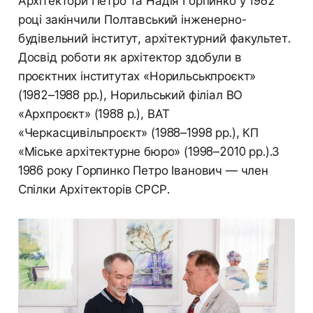
Архітектори Петро та Надія Горпинко у 1982
році закінчили Полтавський інженерно-
будівельний інститут, архітектурний факультет.
Досвід роботи як архітектор здобули в
проєктних інститутах «Норильськпроєкт»
(1982–1988 рр.), Норильський філіал ВО
«Архпроєкт» (1988 р.), ВАТ
«Черкасцивільпроєкт» (1988–1998 рр.), КП
«Міське архітектурне бюро» (1998–2010 рр.).З
1986 року Горпинко Петро Іванович — член
Спілки Архітекторів СРСР.