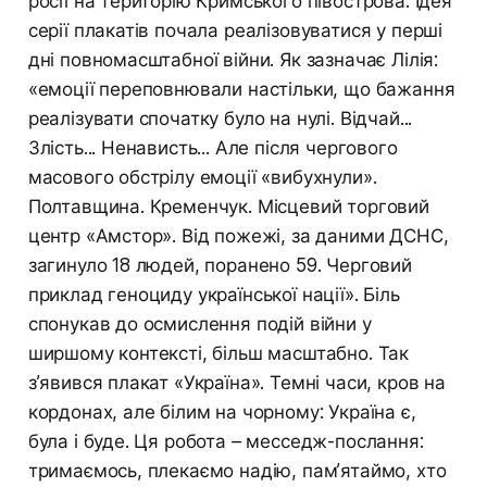
росії на територію Кримського півострова. Ідея
серії плакатів почала реалізовуватися у перші
дні повномасштабної війни. Як зазначає Лілія:
«емоції переповнювали настільки, що бажання
реалізувати спочатку було на нулі. Відчай...
Злість... Ненависть... Але після чергового
масового обстрілу емоції «вибухнули».
Полтавщина. Кременчук. Місцевий торговий
центр «Амстор». Від пожежі, за даними ДСНС,
загинуло 18 людей, поранено 59. Черговий
приклад геноциду української нації». Біль
спонукав до осмислення подій війни у
ширшому контексті, більш масштабно. Так
з’явився плакат «Україна». Темні часи, кров на
кордонах, але білим на чорному: Україна є,
була і буде. Ця робота – месседж-послання:
тримаємось, плекаємо надію, пам’ятаймо, хто