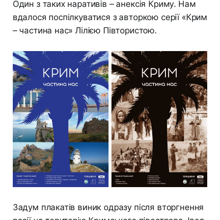
Один з таких наративів – анексія Криму. Нам
вдалося поспілкуватися з авторкою серії «Крим
– частина нас» Лілією Півтористою.
Задум плакатів виник одразу після вторгнення