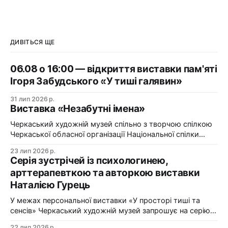
ДИВІТЬСЯ ЩЕ
06.08 о 16:00 — відкриття виставки пам'яті
Ігоря Забудського «У тиші галявин»
31 лип 2026 р.
Виставка «Незабутні імена»
Черкаський художній музей спільно з творчою спілкою
Черкаської обласної організації Національної спілки
художників України презентує виставку «Незабутні
23 лип 2026 р.
імена». Виставка «Незабутні імена» — це мистецька
Серія зустрічей із психологинею,
подорож у творчий спадок художників Черкащини, чий
арттерапевткою та авторкою виставки
життєвий шлях вже завершилися, але їх талант і
Наталією Гурець
сьогодні продовжує промовляти до глядача мовою
образів, кольору та форми. До огляду
У межах персональної виставки «У просторі тиші та
сенсів» Черкаський художній музей запрошує на серію
зустрічей із психологинею, арттерапевткою та
22 лип 2026 р.