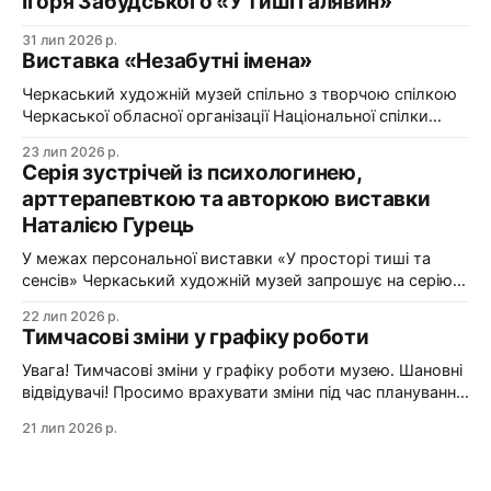
Ігоря Забудського «У тиші галявин»
31 лип 2026 р.
Виставка «Незабутні імена»
Черкаський художній музей спільно з творчою спілкою
Черкаської обласної організації Національної спілки
художників України презентує виставку «Незабутні
23 лип 2026 р.
імена». Виставка «Незабутні імена» — це мистецька
Серія зустрічей із психологинею,
подорож у творчий спадок художників Черкащини, чий
арттерапевткою та авторкою виставки
життєвий шлях вже завершилися, але їх талант і
Наталією Гурець
сьогодні продовжує промовляти до глядача мовою
образів, кольору та форми. До огляду
У межах персональної виставки «У просторі тиші та
сенсів» Черкаський художній музей запрошує на серію
зустрічей із психологинею, арттерапевткою та
22 лип 2026 р.
авторкою виставки Наталією Гурець. Протягом
Тимчасові зміни у графіку роботи
виставки відбудеться цикл подій, у яких мистецтво стає
простором для діалогу, творчого досвіду та
Увага! Тимчасові зміни у графіку роботи музею. Шановні
самопізнання. Арттерапевтичні зустрічі з Наталією
відвідувачі! Просимо врахувати зміни під час планування
Гурець у рамках виставки «У просторі
візиту до Черкаського художнього музею: 24 липня
21 лип 2026 р.
(п'ятниця) — санітарний день. Музей зачинено. 25–26
липня (субота–неділя) — вхід до музею
здійснюватиметься з двору. Центральний вхід буде