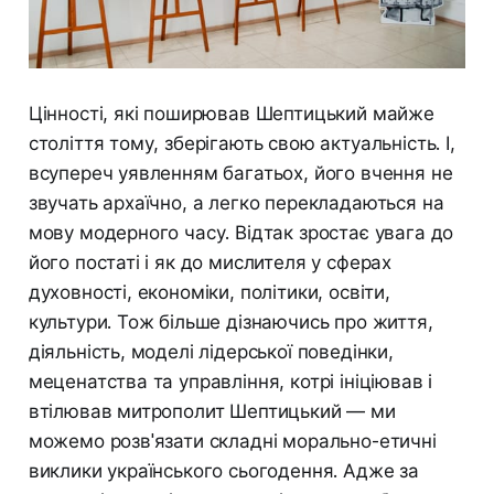
Цінності, які поширював Шептицький майже
століття тому, зберігають свою актуальність. І,
всупереч уявленням багатьох, його вчення не
звучать архаїчно, а легко перекладаються на
мову модерного часу. Відтак зростає увага до
його постаті і як до мислителя у сферах
духовності, економіки, політики, освіти,
культури. Тож більше дізнаючись про життя,
діяльність, моделі лідерської поведінки,
меценатства та управління, котрі ініціював і
втілював митрополит Шептицький — ми
можемо розв'язати складні морально-етичні
виклики українського сьогодення. Адже за