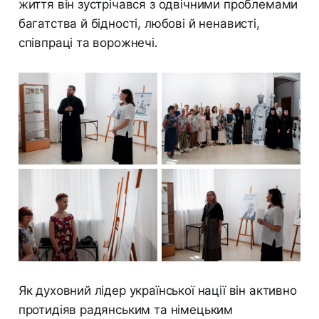
життя він зустрічався з одвічними проблемами
багатства й бідності, любові й ненависті,
співпраці та ворожнечі.
Як духовний лідер української нації він активно
протидіяв радянським та німецьким