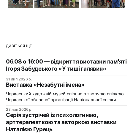
ДИВІТЬСЯ ЩЕ
06.08 о 16:00 — відкриття виставки пам'яті
Ігоря Забудського «У тиші галявин»
31 лип 2026 р.
Виставка «Незабутні імена»
Черкаський художній музей спільно з творчою спілкою
Черкаської обласної організації Національної спілки
художників України презентує виставку «Незабутні
23 лип 2026 р.
імена». Виставка «Незабутні імена» — це мистецька
Серія зустрічей із психологинею,
подорож у творчий спадок художників Черкащини, чий
арттерапевткою та авторкою виставки
життєвий шлях вже завершилися, але їх талант і
Наталією Гурець
сьогодні продовжує промовляти до глядача мовою