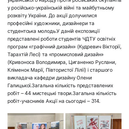
українського народу проти російських окупантів
у російсько-українській війні та майбутньому
розквіту України. До акції долучилися
професійні художники, дизайнери та
студентська молодь.У даній експозиції
представлені роботи студентів ЧДТУ освітніх
програм «графічний дизайн» (Кудревич Вікторії,
Тарахтій Лесі) та «промисловий дизайн»
(Кривоноса Володимира, Циганенко Руслани,
Кліменок Марії, Півтористої Лілії) і старшого
викладача кафедри дизайну Олени
Галицької.Загальна кількість представлених
робіт – 44 мистецькі твори.Загальна кількість
робіт-учасників Акції на сьогодні – 314.