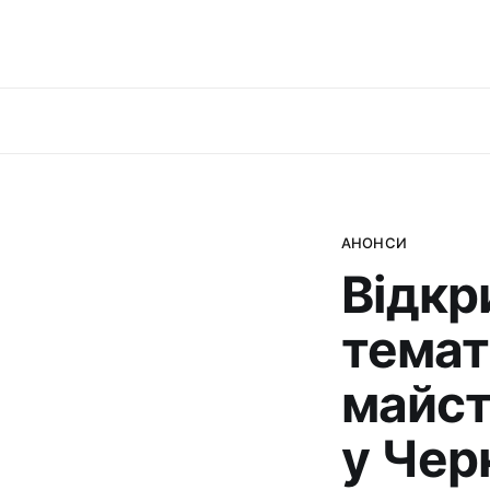
АНОНСИ
Відкр
темат
майст
у Чер