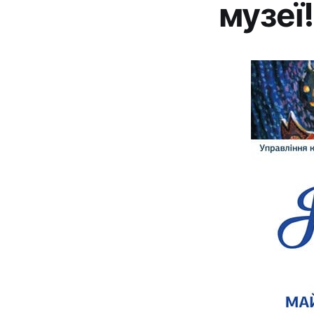
музеї!