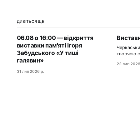
ДИВІТЬСЯ ЩЕ
06.08 о 16:00 — відкриття
Виставк
виставки пам'яті Ігоря
Черкаськи
Забудського «У тиші
творчою с
галявин»
організаці
23 лип 2026
художникі
31 лип 2026 р.
виставку «Нез
«Незабутн
подорож у
художникі
шлях вже з
сьогодні 
глядача м
форм