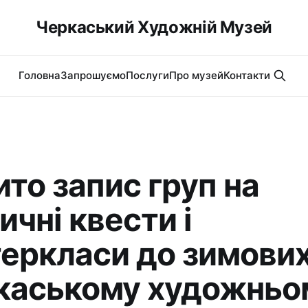
Черкаський Художній Музей
Головна
Запрошуємо
Послуги
Про музей
Контакти
ито запис груп на
ичні квести і
еркласи до зимових
каському художньо