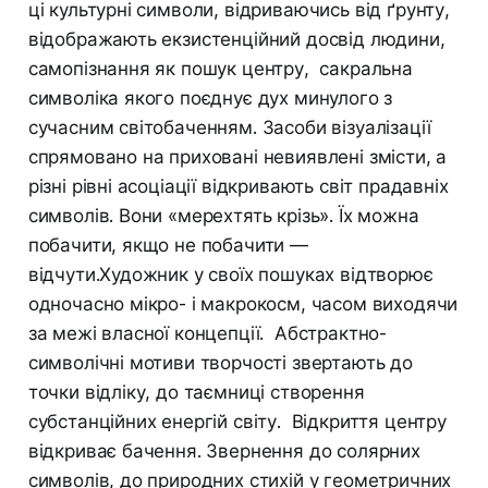
ці культурні символи, відриваючись від ґрунту,
відображають екзистенційний досвід людини,
самопізнання як пошук центру, сакральна
символіка якого поєднує дух минулого з
сучасним світобаченням. Засоби візуалізації
спрямовано на приховані невиявлені змісти, а
різні рівні асоціації відкривають світ прадавніх
символів. Вони «мерехтять крізь». Їх можна
побачити, якщо не побачити —
відчути.Художник у своїх пошуках відтворює
одночасно мікро- і макрокосм, часом виходячи
за межі власної концепції. Абстрактно-
символічні мотиви творчості звертають до
точки відліку, до таємниці створення
субстанційних енергій світу. Відкриття центру
відкриває бачення. Звернення до солярних
символів, до природних стихій у геометричних