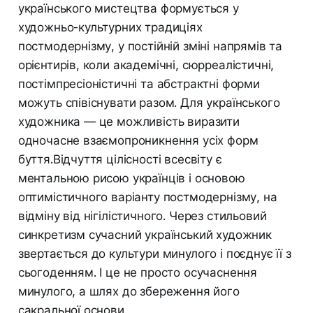
українського мистецтва формується у
художньо-культурних традиціях
постмодернізму, у постійній зміні напрямів та
орієнтирів, коли академічні, сюрреалістичні,
постімпресіоністичні та абстрактні форми
можуть співіснувати разом. Для українського
художника — це можливість виразити
одночасне взаємопроникнення усіх форм
буття.Відчуття цілісності всесвіту є
ментальною рисою українців і основою
оптимістичного варіанту постмодернізму, на
відміну від нігілістичного. Через стильовий
синкретизм сучасний український художник
звертається до культури минулого і поєднує її з
сьогоденням. І це не просто осучаснення
минулого, а шлях до збереження його
сакральної основи.