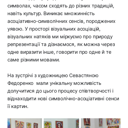
символах, часом сходять до різних традицій,
навіть культур. Виникає множинність
асоціативно-символічних сенсів, породжених
уявою. У просторі візуальних асоціацій,
візуальних натяків ми міркуємо про природу
репрезентації та дізнаємося, як можна через
одне виразити інше, говорити про одне й те
саме різними мовами.
На зустрічі з художницею Севастяною
Федоренко мали унікальну можливість
долучитися до цього процесу співтворчості і
віднаходити нові символічно-асоціативні сенси
її картин.