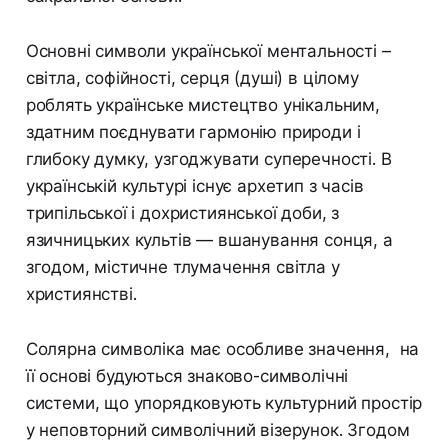
Основні символи української ментальності –
світла, софійності, серця (душі) в цілому
роблять українське мистецтво унікальним,
здатним поєднувати гармонію природи і
глибоку думку, узгоджувати суперечності. В
українській культурі існує архетип з часів
трипільської і дохристиянської доби, з
язичницьких культів — вшанування сонця, а
згодом, містичне тлумачення світла у
християнстві.
Солярна символіка має особливе значення, на
її основі будуються знаково-символічні
системи, що упорядковують культурний простір
у неповторний символічний візерунок. Згодом