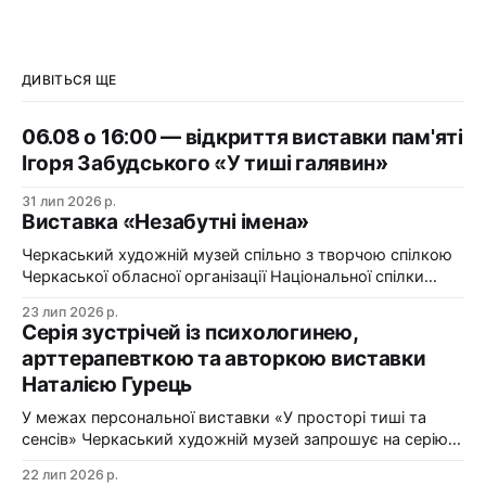
ДИВІТЬСЯ ЩЕ
06.08 о 16:00 — відкриття виставки пам'яті
Ігоря Забудського «У тиші галявин»
31 лип 2026 р.
Виставка «Незабутні імена»
Черкаський художній музей спільно з творчою спілкою
Черкаської обласної організації Національної спілки
художників України презентує виставку «Незабутні
23 лип 2026 р.
імена». Виставка «Незабутні імена» — це мистецька
Серія зустрічей із психологинею,
подорож у творчий спадок художників Черкащини, чий
арттерапевткою та авторкою виставки
життєвий шлях вже завершилися, але їх талант і
Наталією Гурець
сьогодні продовжує промовляти до глядача мовою
образів, кольору та форми. До огляду
У межах персональної виставки «У просторі тиші та
сенсів» Черкаський художній музей запрошує на серію
зустрічей із психологинею, арттерапевткою та
22 лип 2026 р.
авторкою виставки Наталією Гурець. Протягом