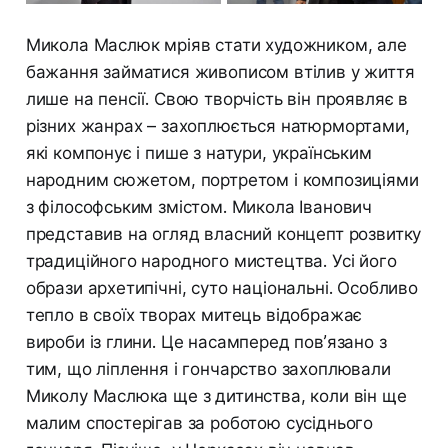
Микола Маслюк мріяв стати художником, але
бажання займатися живописом втілив у життя
лише на пенсії. Свою творчість він проявляє в
різних жанрах – захоплюється натюрмортами,
які компонує і пише з натури, українським
народним сюжетом, портретом і композиціями
з філософським змістом. Микола Іванович
представив на огляд власний концепт розвитку
традиційного народного мистецтва. Усі його
образи архетипічні, суто національні. Особливо
тепло в своїх творах митець відображає
вироби із глини. Це насамперед пов’язано з
тим, що ліплення і гончарство захоплювали
Миколу Маслюка ще з дитинства, коли він ще
малим спостерігав за роботою сусіднього