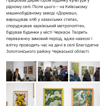
Працював директором Будинку культури у
рідному селі. Після цього – на Київському
машинобудівному заводі «Дормаш»,
вирощував хліб у казахських степах,
споруджував харківський метрополітен,
будував будинки у місті Черкаси. Творить
переважноу зимовий період, адже навесні і
влітку проводить час на дачі в селі Благодатне
Золотоніського району Черкаської області.