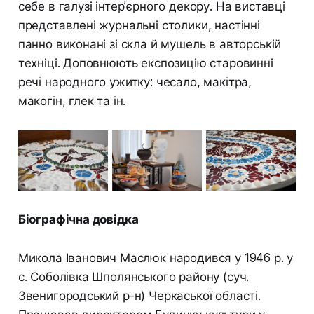
себе в галузі інтер’єрного декору. На виставці
представлені журнальні столики, настінні
панно виконані зі скла й мушель в авторській
техніці. Доповнюють експозицію старовинні
речі народного ужитку: чесало, макітра,
макогін, глек та ін.
Біографічна довідка
Микола Іванович Маслюк народився у 1946 р. у
с. Соболівка Шполянського району (суч.
Звенигородський р-н) Черкаської області.