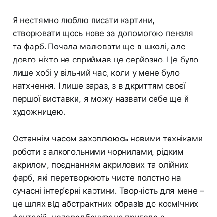
Я нестямно люблю писати картини,
створювати щось нове за допомогою пензля
та фарб. Почала малювати ще в школі, але
довго ніхто не сприймав це серйозно. Це було
лише хобі у вільний час, коли у мене було
натхнення. І лише зараз, з відкриттям своєї
першої виставки, я можу назвати себе ще й
художницею.
Останнім часом захоплююсь новими техніками
роботи з алкогольними чорнилами, рідким
акрилом, поєднанням акрилових та олійних
фарб, які перетворюють чисте полотно на
сучасні інтер’єрні картини. Творчість для мене –
це шлях від абстрактних образів до космічних
фантазій, непередбачувана пригода з