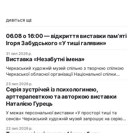
ДИВІТЬСЯ ЩЕ
06.08 о 16:00 — відкриття виставки пам'яті
Ігоря Забудського «У тиші галявин»
31 лип 2026 р.
Виставка «Незабутні імена»
Черкаський художній музей спільно з творчою спілкою
Черкаської обласної організації Національної спілки
художників України презентує виставку «Незабутні
23 лип 2026 р.
імена». Виставка «Незабутні імена» — це мистецька
Серія зустрічей із психологинею,
подорож у творчий спадок художників Черкащини, чий
арттерапевткою та авторкою виставки
життєвий шлях вже завершилися, але їх талант і
Наталією Гурець
сьогодні продовжує промовляти до глядача мовою
образів, кольору та форми. До огляду
У межах персональної виставки «У просторі тиші та
сенсів» Черкаський художній музей запрошує на серію
зустрічей із психологинею, арттерапевткою та
22 лип 2026 р.
авторкою виставки Наталією Гурець. Протягом