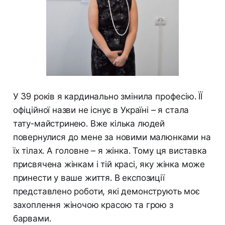
У 39 років я кардинально змінила професію. ЇЇ
офіційної назви не існує в Україні – я стала
тату-майстринею. Вже кілька людей
повернулися до мене за новими малюнками на
їх тілах. А головне – я жінка. Тому ця виставка
присвячена жінкам і тій красі, яку жінка може
принести у ваше життя. В експозиції
представлено роботи, які демонструють моє
захоплення жіночою красою та грою з
барвами.