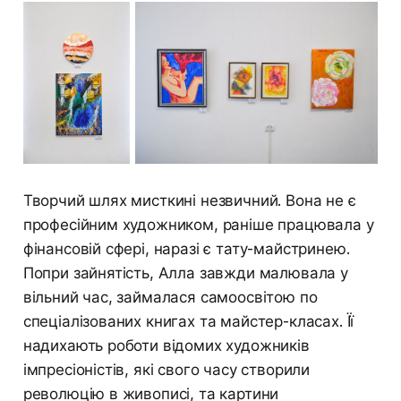
Творчий шлях мисткині незвичний. Вона не є
професійним художником, раніше працювала у
фінансовій сфері, наразі є тату-майстринею.
Попри зайнятість, Алла завжди малювала у
вільний час, займалася самоосвітою по
спеціалізованих книгах та майстер-класах. Її
надихають роботи відомих художників
імпресіоністів, які свого часу створили
революцію в живописі, та картини