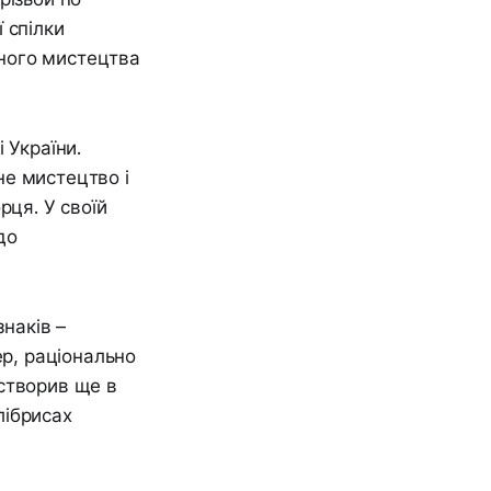
 спілки
ного мистецтва
 України.
не мистецтво і
рця. У своїй
до
наків –
ер, раціонально
створив ще в
лібрисах