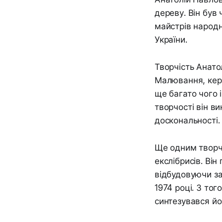
дереву. Він був
майстрів народ
України.
Творчість Анато
Малювання, кера
ще багато чого 
творчості він в
доскональності.
Ще одним творч
екслібрисів. Ві
відбудовуючи за
1974 році. З тог
синтезувався йо