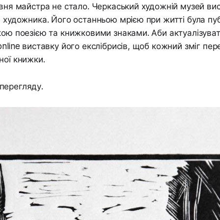
рвня майстра не стало. Черкаський художній музей в
і художника. Його останньою мрією при житті була пуб
кою поезією та книжковими знаками. Аби актуалізуват
online виставку його екслібрисів, щоб кожний зміг пе
аної книжки.
перегляду.