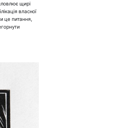
исловлює щирі
лікація власної
и це питання,
регорнути