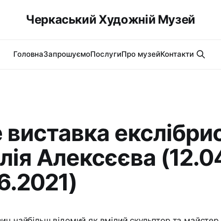
Черкаський Художній Музей
Головна
Запрошуємо
Послуги
Про музей
Контакти
e виставка екслібрис
лія Алексєєва (12.0
6.2021)
ич найбільш відомий як вмілий скульптор та майстер 