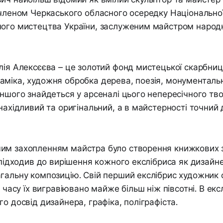
 членом Черкаського обласного осередку Національної
ного мистецтва України, заслуженим майстром народ
лія Алексєєва – це золотий фонд мистецької скарбниці
міка, художня обробка дерева, поезія, монументаль
іншого знайдеться у арсеналі цього непересічного тво
инахідливий та оригінальний, а в майстерності точний 
им захопленням майстра було створення книжкових з
н підходив до вирішення кожного екслібриса як дизайн
гальну композицію. Свій перший екслібрис художник 
о часу їх вигравіювано майже більш ніж півсотні. В екс
го досвід дизайнера, графіка, поліграфіста.