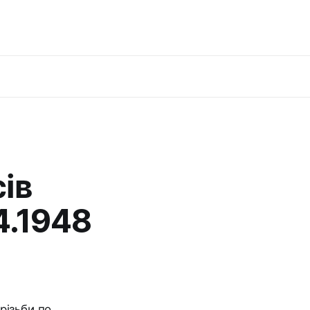
ів
4.1948
різьби по