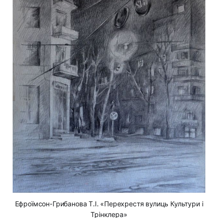
Ефроїмсон-Грибанова Т.І. «Перехрестя вулиць Культури і
Трінклера»