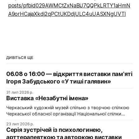
posts/pfbid029AWMCtZxNaBiJ7QQPkLRTY1aHmN
A9orHCajaXkdj2qPCtUKDdjULC4uUASXNgUVTl
ДИВІТЬСЯ ЩЕ
06.08 о 16:00 — відкриття виставки пам'яті
Ігоря Забудського «У тиші галявин»
31 лип 2026 р.
Виставка «Незабутні імена»
Черкаський художній музей спільно з творчою спілкою
Черкаської обласної організації Національної спілки
художників України презентує виставку «Незабутні
23 лип 2026 р.
імена». Виставка «Незабутні імена» — це мистецька
Серія зустрічей із психологинею,
подорож у творчий спадок художників Черкащини, чий
арттерапевткою та авторкою виставки
життєвий шлях вже завершилися, але їх талант і