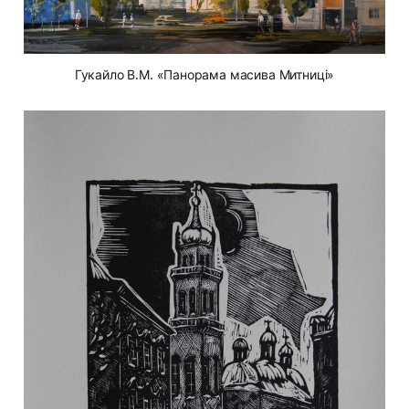
Гукайло В.М. «Панорама масива Митниці»