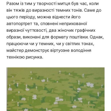
Разом із тим у творчості митця був час, коли
він тяжів до виразності темних тонів. Саме до
цього періоду, можна віднести його
автопортрет та, сповнені неприхованої
виразної чуттєвості, два жіночих графічних
образи, виконані для формату поштівки. Однак,
працюючи чи у темних, чи у світлих тонах,
майстер демонструє віртуозне володіння
технікою рисунка.