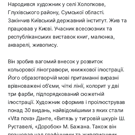
Народився художник у селі Холопкове,
Глухівського району, Сумської області.
Закінчив Київський державний інститут. Жив та
працював у Києві. Учасник всесоюзних та
республіканських виставок книг, малюнка,
акварелі, живопису.
Він зробив вагомий внесок у розвиток
кольорової ліногравюри, книжкової ілюстрації.
Його образотворчій мові притаманні виразні
врівноважені об’єми, чіткі лінії, колорит у дві
три фарби, підпорядкований сюжетній
ілюстрації. Художник оформив і проілюстрував
понад 30 видань, найвідомішими з яких стали
«Vita nova» Данте, «Витязь у тигровій шкурі» Ш.
Руставелі, «Доробок» М. Бажана. Також він
працював над графічними та живописними