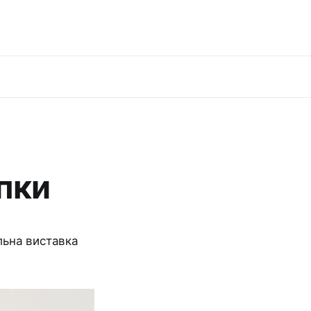
пки
льна виставка