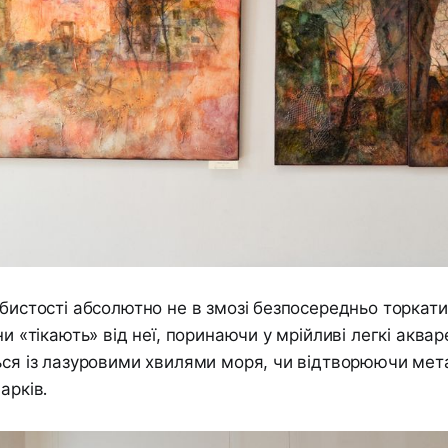
обистості абсолютно не в змозі безпосередньо торкат
ни «тікають» від неї, поринаючи у мрійливі легкі аквар
ься із лазуровими хвилями моря, чи відтворюючи мет
арків.