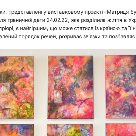
пки, представлені у виставковому проєкті «Матриця бу
ля граничної дати 24.02.22, яка розділила життя в Укр
апріорі, є найгіршим, що може статися із країною та її
алений порядок речей, розриває зв’язки та позбавляє