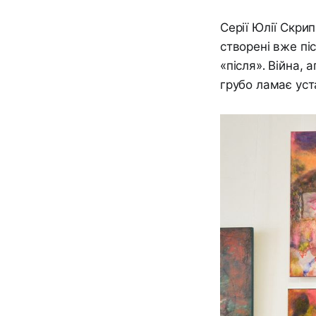
Серії Юлії Скри
створені вже піс
«після». Війна, 
грубо ламає уст