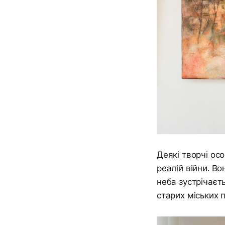
Деякі творчі ос
реалій війни. Во
неба зустрічаєт
старих міських п