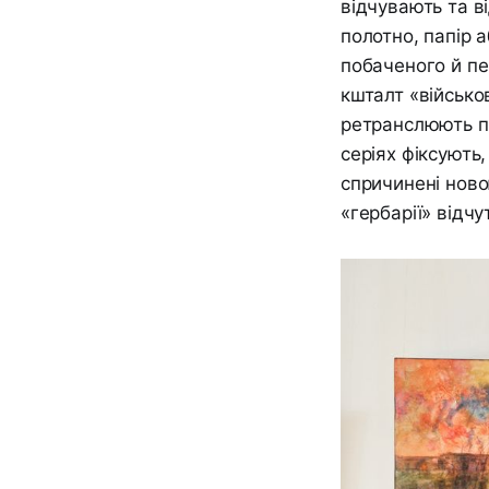
відчувають та в
полотно, папір 
побаченого й пе
кшталт «військо
ретранслюють пр
серіях фіксують
спричинені ново
«гербарії» відчут