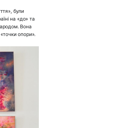
ття», були
аїні на «до» та
 народом. Вона
 «точки опори».