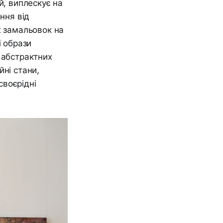
й, виплескує на
ння від
х замальовок на
і образи
 абстрактних
йні стани,
своєрідні