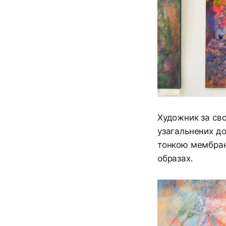
Художник за сво
узагальнених до
тонкою мембрано
образах.