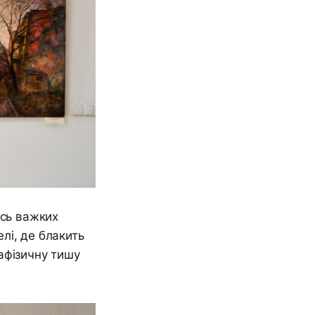
ись важких
елі, де блакить
афізичну тишу