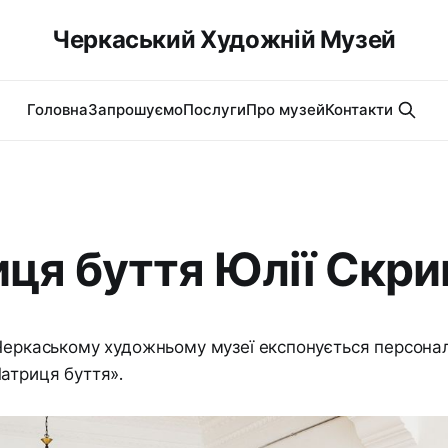
Черкаський Художній Музей
Головна
Запрошуємо
Послуги
Про музей
Контакти
ця буття Юлії Скри
Черкаському художньому музеї експонується персона
атриця буття».