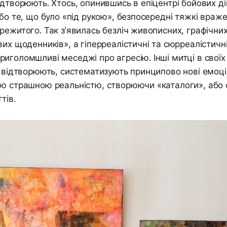
ідтворюють. Хтось, опинившись в епіцентрі бойових ді
або те, що було «під рукою», безпосередні тяжкі враже
режитого. Так з’явилась безліч живописних, графічни
вих щоденників», а гіперреалістичні та сюрреалістичн
иголомшливі меседжі про агресію. Інші митці в своїх
, відтворюють, систематизують принципово нові емоці
ю страшною реальністю, створюючи «каталоги», або 
тів.