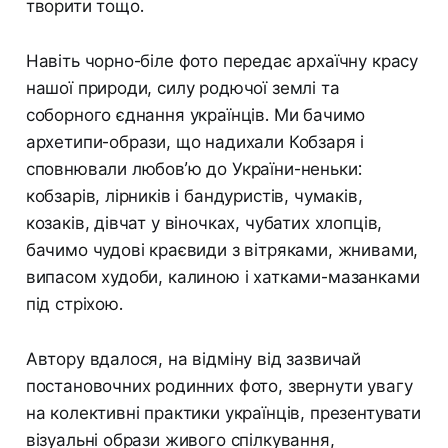
творити тощо.
Навіть чорно-біле фото передає архаїчну красу
нашої природи, силу родючої землі та
соборного єднання українців. Ми бачимо
архетипи-образи, що надихали Кобзаря і
сповнювали любов’ю до України-неньки:
кобзарів, лірників і бандуристів, чумаків,
козаків, дівчат у віночках, чубатих хлопців,
бачимо чудові краєвиди з вітряками, жнивами,
випасом худоби, калиною і хатками-мазанками
під стріхою.
Автору вдалося, на відміну від зазвичай
постановочних родинних фото, звернути увагу
на колективні практики українців, презентувати
візуальні образи живого спілкування,