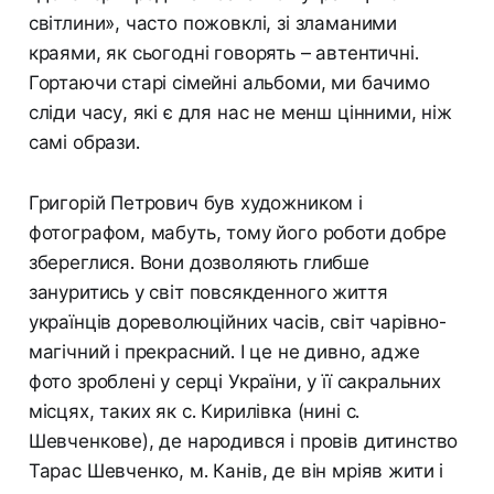
світлини», часто пожовклі, зі зламаними
краями, як сьогодні говорять – автентичні.
Гортаючи старі сімейні альбоми, ми бачимо
сліди часу, які є для нас не менш цінними, ніж
самі образи.
Григорій Петрович був художником і
фотографом, мабуть, тому його роботи добре
збереглися. Вони дозволяють глибше
зануритись у світ повсякденного життя
українців дореволюційних часів, світ чарівно-
магічний і прекрасний. І це не дивно, адже
фото зроблені у серці України, у її сакральних
місцях, таких як с. Кирилівка (нині с.
Шевченкове), де народився і провів дитинство
Тарас Шевченко, м. Канів, де він мріяв жити і