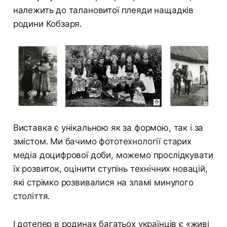
належить до талановитої плеяди нащадків
родини Кобзаря.
Виставка є унікальною як за формою, так і за
змістом. Ми бачимо фототехнології старих
медіа доцифрової доби, можемо прослідкувати
їх розвиток, оцінити ступінь технічних новацій,
які стрімко розвивалися на зламі минулого
століття.
І дотепер в родинах багатьох українців є «живі