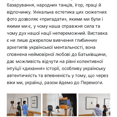
базарування, народних танців, ігор, праці й
відпочинку. Унікальна естетика цих сюжетних
фото дозволяє «пригадати», якими ми були і
якими ми є, у чому наша справжня сила та
чому дух нашої нації непереможний. Виставка
є не лише джерелом вивчення глибинних
архетипів української ментальності, вона
сповнена неймовірної любові до Батьківщини,
дає можливість відчути на рівні колективної
інтуїції «дихання» історії, особливу українську
автентичність та впевненість у тому, що через
віки ми, українці, разом йдемо до Перемоги.