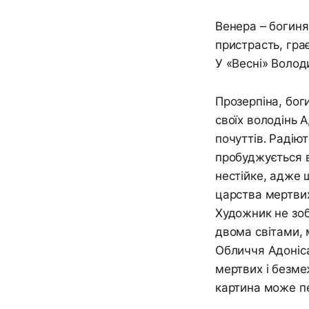
Венера – богиня
пристрасть, гра
У «Весні» Волод
Прозерпіна, бог
своїх володінь А
почуттів. Радіют
пробуджується в
нестійке, адже 
царства мертвих
Художник не зоб
двома світами, 
Обличчя Адоніс
мертвих і безме
картина може п