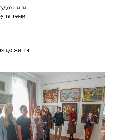
 художники
у та теми
ня до життя