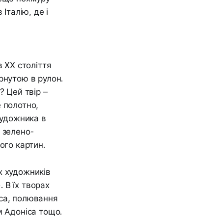
Італію, де і
в XX століття
рнутою в рулон.
? Цей твір –
 полотно,
художника в
 зелено-
ого картин.
х художників
. В їх творах
ніса, полювання
м Адоніса тощо.