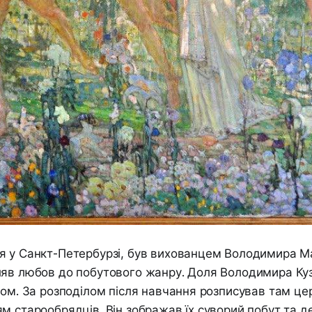
я у Санкт-Петербурзі, був вихованцем Володимира М
ляв любов до побутового жанру. Доля Володимира Ку
лом. За розподілом після навчання розписував там це
м старообрядців. Він зображав їх суворий побут та 