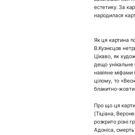
естетику. За кар
народилася карт
Як ця картина п
В.Кузнєцов нетр
Цікаво, як худо
дещо унікальне 
навіяне міфами 
цілому, то «Вес
блакитно-жовтих
Про що ця карти
(Тіціана, Вероне
розкрито різні г
Адоніса, смерть