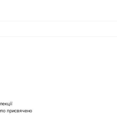
лекції
було присвячено