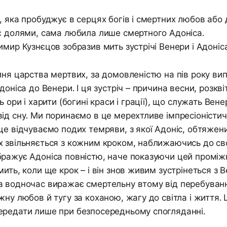
, яка пробуджує в серцях богів і смертних любов або 
є долями, сама любила лише смертного Адоніса.
имир Кузнєцов зобразив мить зустрічі Венери і Адоніса
иня царства мертвих, за домовленістю на пів року ви
доніса до Венери. І ця зустріч – причина весни, розквіту
ь ори і харити (богині краси і грації), що служать Вене
ід сну. Ми поринаємо в це мерехтливе імпресіоністич
ще відчуваємо подих темряви, з якої Адоніс, обтяжени
 звільняється з кожним кроком, наближаючись до сво
ражує Адоніса повністю, наче показуючи цей проміж
мить, коли ще крок – і він знов живим зустрінеться з 
а водночас виражає смертельну втому від перебуванн
жну любов й тугу за коханою, жагу до світла і життя.
ередати лише при безпосередньому спогляданні.