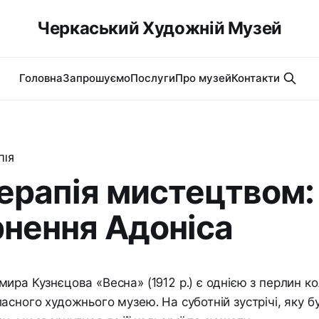
Черкаський Художній Музей
Головна
Запрошуємо
Послуги
Про музей
Контакти
ПІЯ
ерапія мистецтвом:
нення Адоніса
ира Кузнєцова «Весна» (1912 р.) є однією з перлин ко
асного художнього музею. На суботній зустрічі, яку 