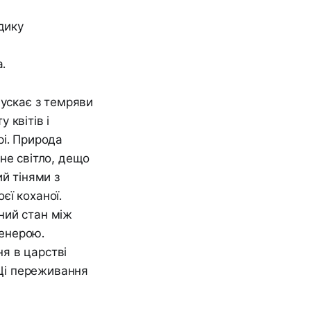
дику
.
пускає з темряви
 квітів і
рі. Природа
не світло, дещо
й тінями з
єї коханої.
ний стан між
Венерою.
я в царстві
 Ці переживання