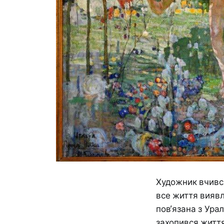
Художник вчивс
все життя вияв
пов’язана з Ура
захопився життя