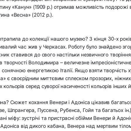
тину «Канун» (1909 р.) отримав можливість подорожі в 
ина «Весна» (2012 р.).
отрапила до колекції нашого музею? З кінця 30-х рокі
ивалий час жив у Черкасах. Роботу було знайдено зго
жник ставився до свого настільки незвичного творіння
в творчості Володимира – величезне імпресіоністичне
і сонячною енергетикою Італії. Якщо взяти творчість 
на» є своєрідним миттєвим сплеском прозорих, ніжних
 кольорів серед суворої насиченості кольорів інших й
на? Сюжет кохання Венери і Адоніса цікавив багатьо
зе, Шпрангера, Пуссена, Рубенса, Гойя та багатьох ін.)
рані міфу: зустрічі та пристрасні обійми Венери й Адо
 Адоніса від дикого кабана, Венера над мертвим тіло