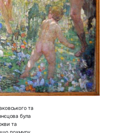
аковського та
знєцова була
ркви та
дещо похмуру