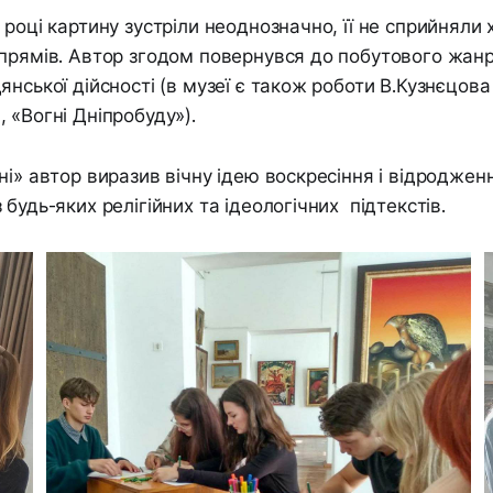
 році картину зустріли неоднозначно, її не сприйняли
прямів. Автор згодом повернувся до побутового жанр
янської дійсності (в музеї є також роботи В.Кузнєцова
 «Вогні Дніпробуду»).
ні» автор виразив вічну ідею воскресіння і відроджен
будь-яких релігійних та ідеологічних підтекстів.