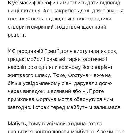
В усі часи філософи намагались дати відповіді
на ці питання. Але закритість долі для пізнання
і незалежність від людської волі завадили
створити омріяний людством щасливий
рецепт.
У Стародавній Греції доля виступала як рок,
грецькі мойри і римські парки хаотично і
наосліп розподіляли кожному його варіант
життєвого шляху. Тюхе, Фортуна – вже на
більш усвідомленому рівні дарували долю
через випадок, щасливий або ні. Проте
примхлива Фортуна могла обернутися чим
завгодно. І страх перед майбутнім залишався.
Мабуть, тому в усі часи людина хотіла
навчитися контролювати майбутнє. Але чи не є