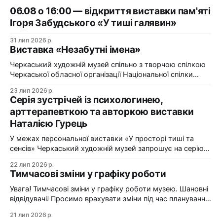
06.08 о 16:00 — відкриття виставки пам'яті
Ігоря Забудського «У тиші галявин»
31 лип 2026 р.
Виставка «Незабутні імена»
Черкаський художній музей спільно з творчою спілкою
Черкаської обласної організації Національної спілки
художників України презентує виставку «Незабутні
23 лип 2026 р.
імена». Виставка «Незабутні імена» — це мистецька
Серія зустрічей із психологинею,
подорож у творчий спадок художників Черкащини, чий
арттерапевткою та авторкою виставки
життєвий шлях вже завершилися, але їх талант і
Наталією Гурець
сьогодні продовжує промовляти до глядача мовою
образів, кольору та форми. До огляду
У межах персональної виставки «У просторі тиші та
сенсів» Черкаський художній музей запрошує на серію
зустрічей із психологинею, арттерапевткою та
22 лип 2026 р.
авторкою виставки Наталією Гурець. Протягом
Тимчасові зміни у графіку роботи
виставки відбудеться цикл подій, у яких мистецтво стає
простором для діалогу, творчого досвіду та
Увага! Тимчасові зміни у графіку роботи музею. Шановні
самопізнання. Арттерапевтичні зустрічі з Наталією
відвідувачі! Просимо врахувати зміни під час планування
Гурець у рамках виставки «У просторі
візиту до Черкаського художнього музею: 24 липня
21 лип 2026 р.
(п'ятниця) — санітарний день. Музей зачинено. 25–26