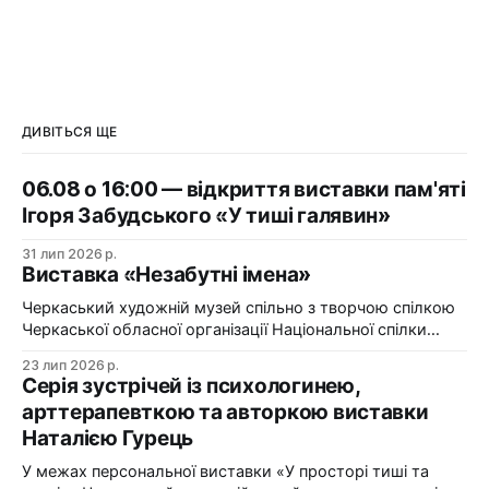
ДИВІТЬСЯ ЩЕ
06.08 о 16:00 — відкриття виставки пам'яті
Ігоря Забудського «У тиші галявин»
31 лип 2026 р.
Виставка «Незабутні імена»
Черкаський художній музей спільно з творчою спілкою
Черкаської обласної організації Національної спілки
художників України презентує виставку «Незабутні
23 лип 2026 р.
імена». Виставка «Незабутні імена» — це мистецька
Серія зустрічей із психологинею,
подорож у творчий спадок художників Черкащини, чий
арттерапевткою та авторкою виставки
життєвий шлях вже завершилися, але їх талант і
Наталією Гурець
сьогодні продовжує промовляти до глядача мовою
образів, кольору та форми. До огляду
У межах персональної виставки «У просторі тиші та