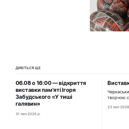
ДИВІТЬСЯ ЩЕ
06.08 о 16:00 — відкриття
Виставк
виставки пам'яті Ігоря
Черкаськи
Забудського «У тиші
творчою с
галявин»
організаці
23 лип 2026
художникі
31 лип 2026 р.
виставку «Нез
«Незабутн
подорож у