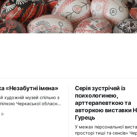
а «Незабутні імена»
Серія зустрічей із
психологинею,
й художній музей спільно з
арттерапевткою та
пілкою Черкаської обласної
авторкою виставки Н
ї Національної спілки
 р.
в України презентує
Гурець
абутні імена». Виставка
У межах персональної вист
і імена» — це мистецька
просторі тиші та сенсів» Че
 творчий спадок