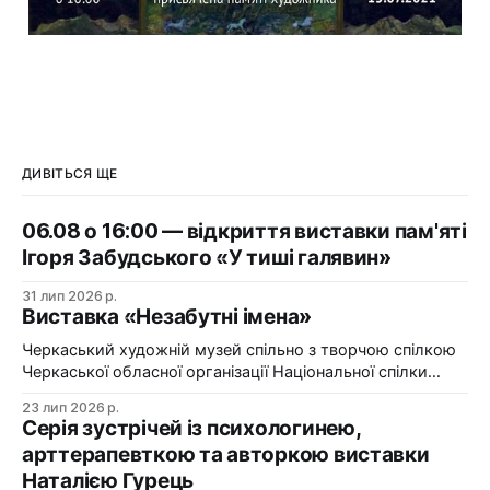
ДИВІТЬСЯ ЩЕ
06.08 о 16:00 — відкриття виставки пам'яті
Ігоря Забудського «У тиші галявин»
31 лип 2026 р.
Виставка «Незабутні імена»
Черкаський художній музей спільно з творчою спілкою
Черкаської обласної організації Національної спілки
художників України презентує виставку «Незабутні
23 лип 2026 р.
імена». Виставка «Незабутні імена» — це мистецька
Серія зустрічей із психологинею,
подорож у творчий спадок художників Черкащини, чий
арттерапевткою та авторкою виставки
життєвий шлях вже завершилися, але їх талант і
Наталією Гурець
сьогодні продовжує промовляти до глядача мовою