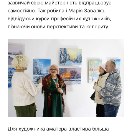
зазвичай свою майстерність відпрацьовує
самостійно. Так робила і Марія Завалко,
відвідуючи курси професійних художників,
пізнаючи онови перспективи та колориту.
Для художника аматора властива більша