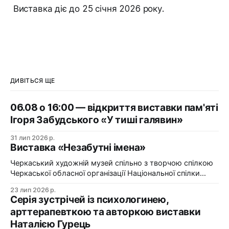
Виставка діє до 25 січня 2026 року.
ДИВІТЬСЯ ЩЕ
06.08 о 16:00 — відкриття виставки пам'яті
Ігоря Забудського «У тиші галявин»
31 лип 2026 р.
Виставка «Незабутні імена»
Черкаський художній музей спільно з творчою спілкою
Черкаської обласної організації Національної спілки
художників України презентує виставку «Незабутні
23 лип 2026 р.
імена». Виставка «Незабутні імена» — це мистецька
Серія зустрічей із психологинею,
подорож у творчий спадок художників Черкащини, чий
арттерапевткою та авторкою виставки
життєвий шлях вже завершилися, але їх талант і
Наталією Гурець
сьогодні продовжує промовляти до глядача мовою