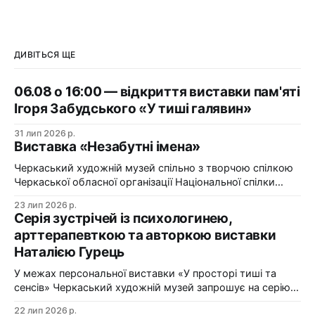
ДИВІТЬСЯ ЩЕ
06.08 о 16:00 — відкриття виставки пам'яті
Ігоря Забудського «У тиші галявин»
31 лип 2026 р.
Виставка «Незабутні імена»
Черкаський художній музей спільно з творчою спілкою
Черкаської обласної організації Національної спілки
художників України презентує виставку «Незабутні
23 лип 2026 р.
імена». Виставка «Незабутні імена» — це мистецька
Серія зустрічей із психологинею,
подорож у творчий спадок художників Черкащини, чий
арттерапевткою та авторкою виставки
життєвий шлях вже завершилися, але їх талант і
Наталією Гурець
сьогодні продовжує промовляти до глядача мовою
образів, кольору та форми. До огляду
У межах персональної виставки «У просторі тиші та
сенсів» Черкаський художній музей запрошує на серію
зустрічей із психологинею, арттерапевткою та
22 лип 2026 р.