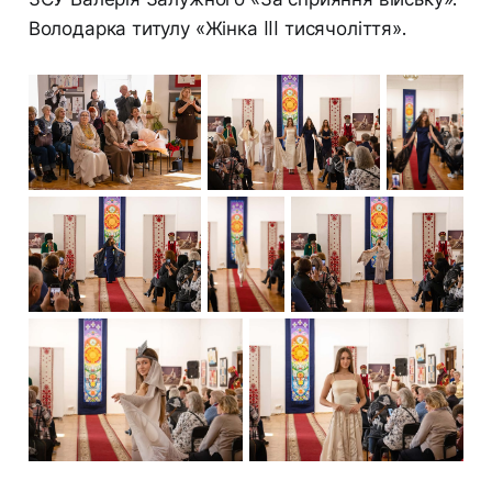
Володарка титулу «Жінка III тисячоліття».