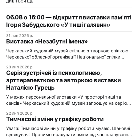
ДИВІТЬСЯ ЩЕ
06.08 о 16:00 — відкриття виставки пам'яті
Ігоря Забудського «У тиші галявин»
31 лип 2026 р.
Виставка «Незабутні імена»
Черкаський художній музей спільно з творчою спілкою
Черкаської обласної організації Національної спілки
художників України презентує виставку «Незабутні
23 лип 2026 р.
імена». Виставка «Незабутні імена» — це мистецька
Серія зустрічей із психологинею,
подорож у творчий спадок художників Черкащини, чий
арттерапевткою та авторкою виставки
життєвий шлях вже завершилися, але їх талант і
Наталією Гурець
сьогодні продовжує промовляти до глядача мовою
образів, кольору та форми. До огляду
У межах персональної виставки «У просторі тиші та
сенсів» Черкаський художній музей запрошує на серію
зустрічей із психологинею, арттерапевткою та
22 лип 2026 р.
авторкою виставки Наталією Гурець. Протягом
Тимчасові зміни у графіку роботи
виставки відбудеться цикл подій, у яких мистецтво стає
простором для діалогу, творчого досвіду та
Увага! Тимчасові зміни у графіку роботи музею. Шановні
самопізнання. Арттерапевтичні зустрічі з Наталією
відвідувачі! Просимо врахувати зміни під час планування