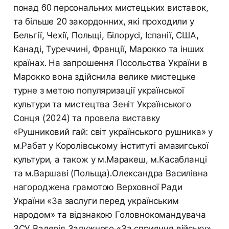
понад 60 персональних мистецьких виставок,
та більше 20 закордонних, які проходили у
Бельгії, Чехії, Польщі, Білорусі, Іспанії, США,
Канаді, Туреччині, Франції, Марокко та інших
країнах. На запрошення Посольства України в
Марокко вона здійснила велике мистецьке
турне з метою популяризації української
культури та мистецтва Зеніт Українського
Сонця (2024) та провела виставку
«Рушниковий гай: світ українського рушника» у
м.Рабат у Королівському інституті амазигської
культури, а також у м.Маракеш, м.Касабланці
та м.Варшаві (Польща).Олександра Василівна
нагороджена грамотою Верховної Ради
України «За заслуги перед українським
народом» та відзнакою Головнокомандувача
ЗСУ Валерія Залужного «За сприяння війську».