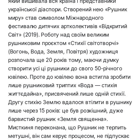
який вишивала вся країна і представники
української діаспори. Створений нею «Рушник
миру» став символом Міжнародного
фестивалю дитячих артколективів «Відкритий
Світ» (2019). Роботу над своїм великим
рушниковим проєктом «Стихії світотворчі»
(Вогонь, Вода, Земля, Повітря) художниця
розпочала ще 20 років тому, маючи думку
створити усі ці рушники до свого 50-річного
ювілею. Проте до ювілею вона встигла зробити
лише рушниковий триптих «Вода — стихія
життєдайна», присвячений лише одній стихії.
Другу стихію Землю вдалося втілити в рушнику
лише через 15 років: це був розкішний, дуже
барвистий рушник «Земля священна».
Мисткиня переконана, що Рушник не терпить
метушні, він сам керує процесом, не підпускає