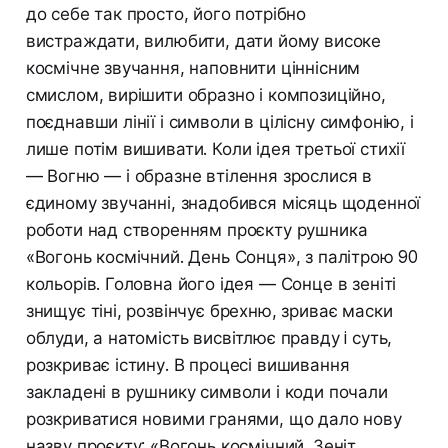
до себе так просто, його потрібно
вистраждати, вилюбити, дати йому високе
космічне звучання, наповнити ціннісним
смислом, вирішити образно і композиційно,
поєднавши лінії і символи в цілісну симфонію, і
лише потім вишивати. Коли ідея третьої стихії
— Вогню — і образне втілення зрослися в
єдиному звучанні, знадобився місяць щоденної
роботи над створенням проєкту рушника
«Вогонь космічний. День Сонця», з палітрою 90
кольорів. Головна його ідея — Сонце в зеніті
знищує тіні, розвінчує брехню, зриває маски
облуди, а натомість висвітлює правду i суть,
розкриває істину. В процесі вишивання
закладені в рушнику символи і коди почали
розкриватися новими гранями, що дало нову
назву проєкту: «Вогонь космічний. Зеніт