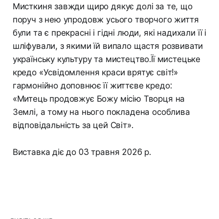
Мисткиня завжди щиро дякує долі за те, що
поруч з нею упродовж усього творчого життя
були та є прекрасні і гідні люди, які надихали її і
шліфували, з якими їй випало щастя розвивати
українську культуру та мистецтво.Її мистецьке
кредо «Усвідомлення краси врятує світ!»
гармонійно доповнює її життєве кредо:
«Митець продовжує Божу місію Творця на
Землі, а тому на нього покладена особлива
відповідальність за цей Світ».
Виставка діє до 03 травня 2026 р.