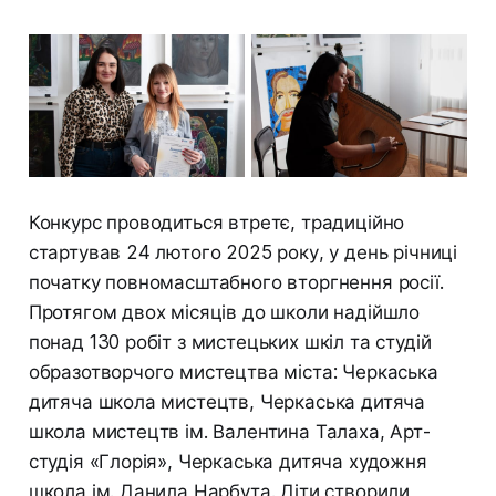
Конкурс проводиться втретє, традиційно
стартував 24 лютого 2025 року, у день річниці
початку повномасштабного вторгнення росії.
Протягом двох місяців до школи надійшло
понад 130 робіт з мистецьких шкіл та студій
образотворчого мистецтва міста: Черкаська
дитяча школа мистецтв, Черкаська дитяча
школа мистецтв ім. Валентина Талаха, Арт-
студія «Глорія», Черкаська дитяча художня
школа ім. Данила Нарбута. Діти створили