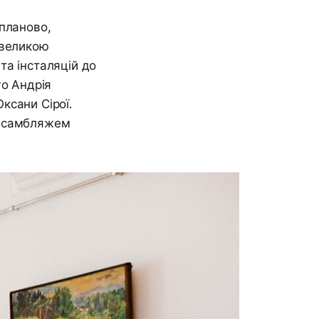
опланово,
 великою
 та інсталяцій до
го Андрія
ксани Сірої.
 асамбляжем