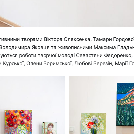
тивними творами Віктора Олексенка, Тамари Гордової
 Володимира Яковця та живописними Максима Гладьк
нуються роботи творчої молоді Севастяни Федоренко, 
 Курської, Олени Боримської, Любові Березій, Марії Го