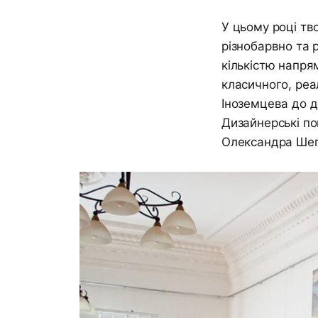
У цьому році тв
різнобарвно та 
кількістю напрям
класичного, реа
Іноземцева до д
Дизайнерські п
Олександра Шеп