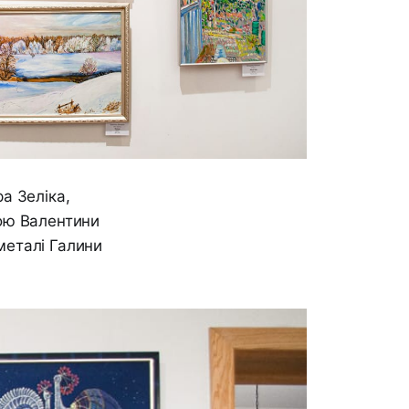
а Зеліка,
ою Валентини
металі Галини