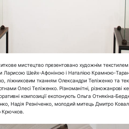
иткове мистецтво презентовано художнім текстилем
лки Ларисою Шейх-Афоніною і Наталією Крамною-Тара
ко, ліжниковим тканням Олександри Теліженко та те
тнами Олесі Теліженко. Різноманітні, різножанрові ке
коративні композиції експонують Ольга Отнякіна-Бер
нко, Надія Резніченко, молодий митець Дмитро Ковал
р Крючков.