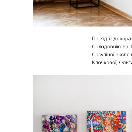
Поряд із декора
Солодовнікова,
Сосуліної експо
Клочкової, Ольги