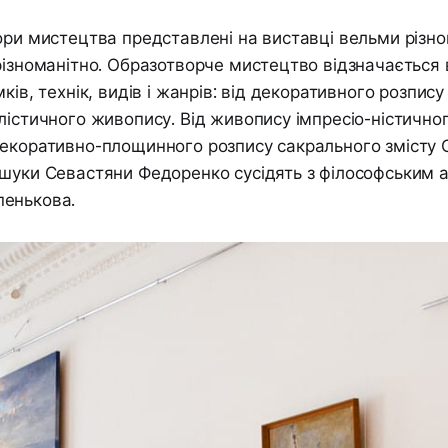
ори мистецтва представлені на виставці вельми різн
різноманітно. Образотворче мистецтво відзначається
ків, технік, видів і жанрів: від декоративного розпису
лістичного живопису. Від живопису імпресіо-ністично
екоративно-площинного розпису сакрального змісту О
ошуки Севастяни Федоренко сусідять з філософським
енькова.