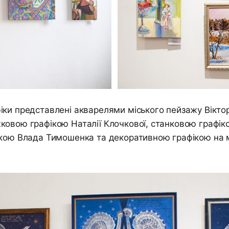
ки представлені акварелями міського пейзажу Віктор
ковою графікою Наталії Клочкової, станковою графік
ікою Влада Тимошенка та декоративною графікою на 