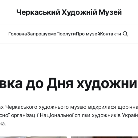
Черкаський Художній Музей
Головна
Запрошуємо
Послуги
Про музей
Контакти
вка до Дня художни
ах Черкаського художнього музею відкрилася щорічн
сної організації Національної спілки художників Укра
ка.