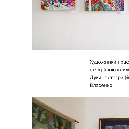
Художники-графі
емоційною книж
Дуки, фотограф
Власенко.