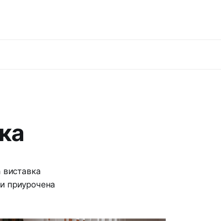
ка
а виставка
їни приурочена