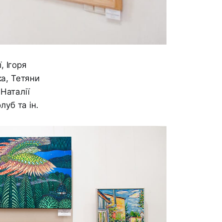
, Ігоря
а, Тетяни
Наталії
луб та ін.