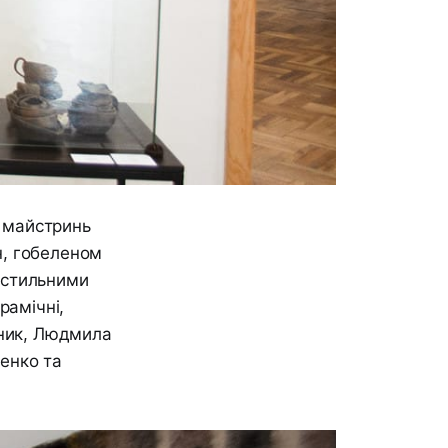
 майстринь
н, гобеленом
кстильними
рамічні,
дник, Людмила
енко та