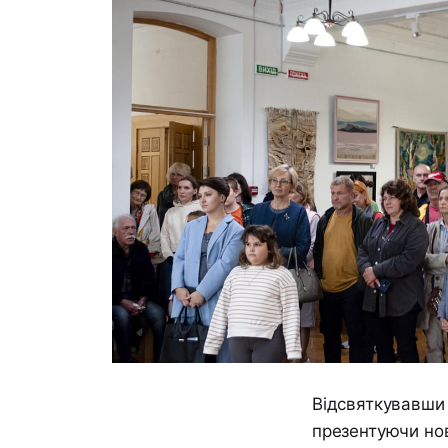
Відсвяткувавши 
презентуючи нов