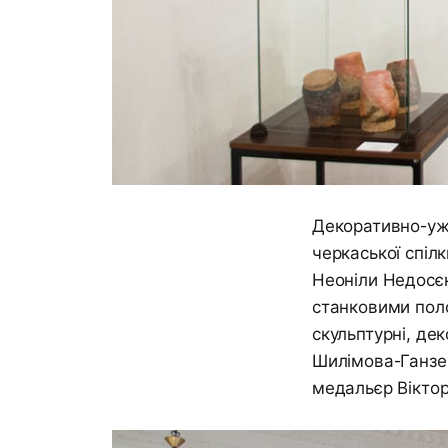
Декоративно-уж
черкаської спі
Неоніли Недосє
станковими поло
скульптурні, де
Шилімова-Ганзе
медальєр Вікто