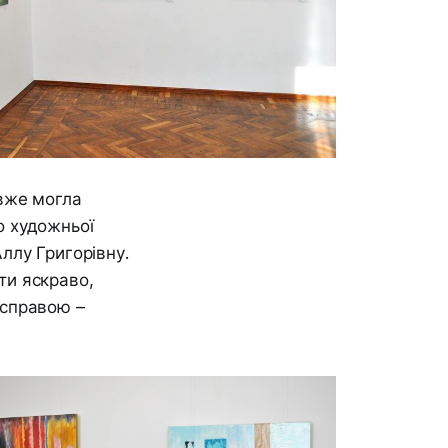
евже могла
о художньої
ллу Григорівну.
ти яскраво,
 справою –