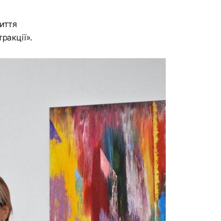
иття
ракції».