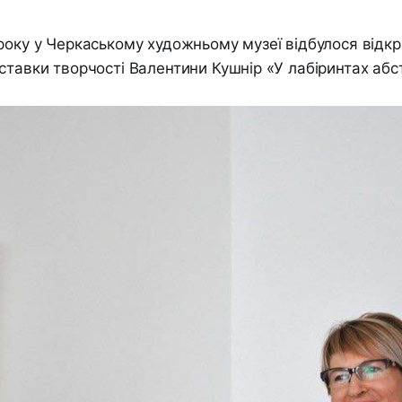
року у Черкаському художньому музеї відбулося відкр
ставки творчості Валентини Кушнір «У лабіринтах абст