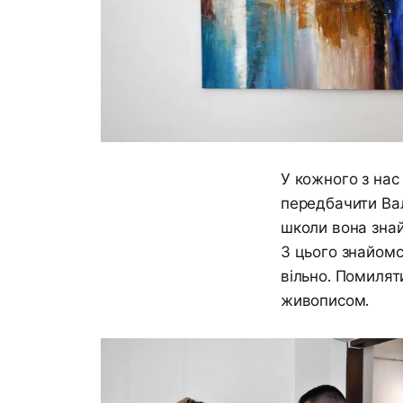
У кожного з нас
передбачити Ва
школи вона знай
З цього знайом
вільно. Помиля
живописом.