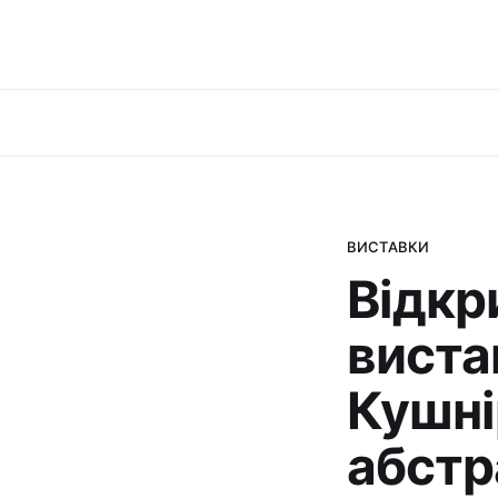
ВИСТАВКИ
Відкр
виста
Кушні
абстр