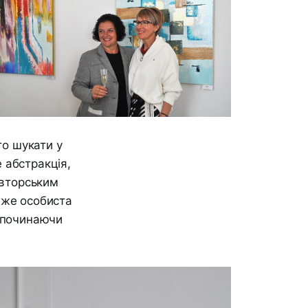
то шукати у
е абстракція,
авторським
вже особиста
е починаючи