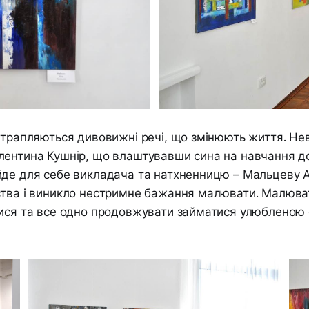
 трапляються дивовижні речі, що змінюють життя. Н
лентина Кушнір, що влаштувавши сина на навчання д
де для себе викладача та натхненницю – Мальцеву А
ства і виникло нестримне бажання малювати. Малюва
тися та все одно продовжувати займатися улюбленою