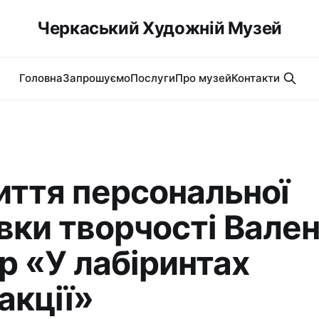
Черкаський Художній Музей
Головна
Запрошуємо
Послуги
Про музей
Контакти
иття персональної
вки творчості Вале
р «У лабіринтах
акції»