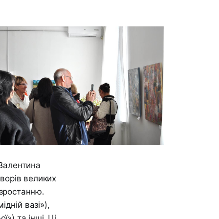
 Валентина
ворів великих
 зростанню.
ідній вазі»),
») та інші. Ці