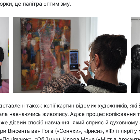
орки, це палітра оптимізму.
дставлені також копії картин відомих художників, які
ала навчаючись живопису. Адже процес копіювання т
уже дієвий спосіб навчання, який сприяє й духовному
ри Вінсента ван Гога («Соняхи», «Іриси», «Флітілярії у м
«Поцілунок», «Обійми»), Клода Моне («Міст в Аржантьої