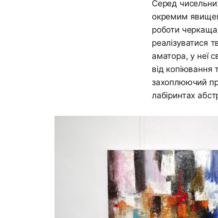
Серед чисельних
окремим явищем 
роботи черкащан
реалізуватися т
аматора, у неї с
від копіювання 
захоплюючий про
лабіринтах абстр