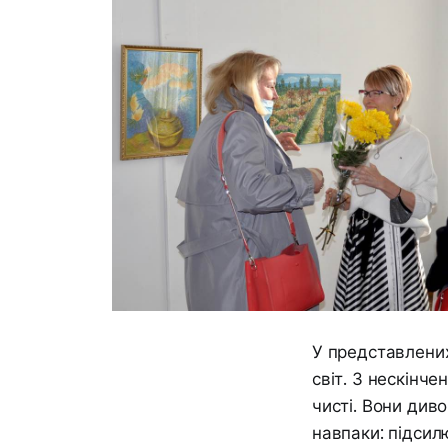
У представлених
світ. З нескінч
чисті. Вони див
навпаки: підсил