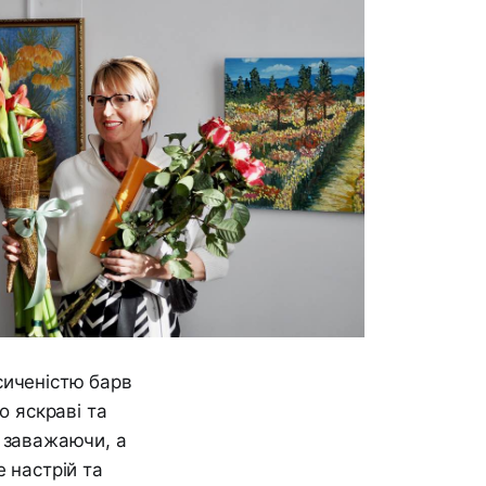
сиченістю барв
о яскраві та
е заважаючи, а
 настрій та