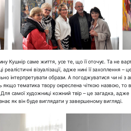
ну Кушнір саме життя, усе те, що її оточує. Та не вар
 реалістичні візуалізації, адже нині її захоплення – ц
льно інтерпретувати образи. А погоджуватися чи ні з 
ь якщо тематика твору окреслена чіткою назвою, то 
 Для самої художниці кожний твір – це загадка, адж
 знає як він буде виглядати у завершеному вигляді.