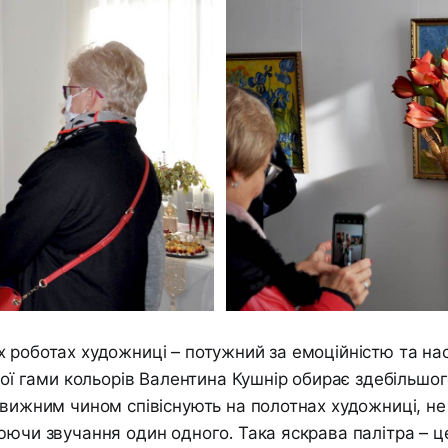
 роботах художниці – потужний за емоційністю та на
еної гами кольорів Валентина Кушнір обирає здебільшог
овижним чином співіснують на полотнах художниці, н
юючи звучання один одного. Така яскрава палітра – це