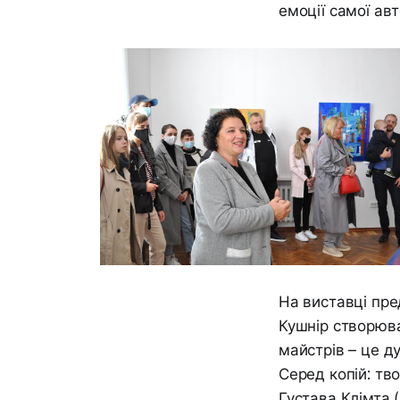
емоції самої авт
На виставці пре
Кушнір створюв
майстрів – це д
Серед копій: тво
Густава Клімта (