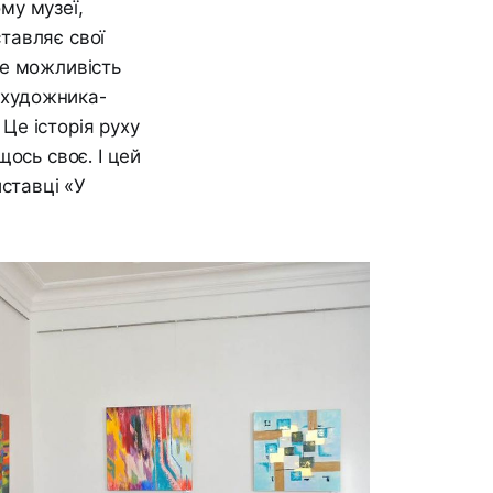
му музеї,
тавляє свої
це можливість
о художника-
 Це історія руху
ось своє. І цей
ставці «У