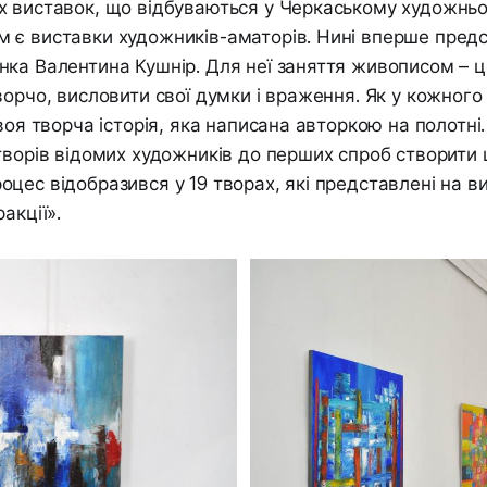
 виставок, що відбуваються у Черкаському художньо
є виставки художників-аматорів. Нині вперше предс
ка Валентина Кушнір. Для неї заняття живописом – 
ворчо, висловити свої думки і враження. Як у кожног
воя творча історія, яка написана авторкою на полотні.
творів відомих художників до перших спроб створити щ
цес відобразився у 19 творах, які представлені на ви
акції».