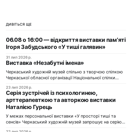
ДИВІТЬСЯ ЩЕ
06.08 о 16:00 — відкриття виставки пам'яті
Ігоря Забудського «У тиші галявин»
31 лип 2026 р.
Виставка «Незабутні імена»
Черкаський художній музей спільно з творчою спілкою
Черкаської обласної організації Національної спілки
художників України презентує виставку «Незабутні
23 лип 2026 р.
імена». Виставка «Незабутні імена» — це мистецька
Серія зустрічей із психологинею,
подорож у творчий спадок художників Черкащини, чий
арттерапевткою та авторкою виставки
життєвий шлях вже завершилися, але їх талант і
Наталією Гурець
сьогодні продовжує промовляти до глядача мовою
образів, кольору та форми. До огляду
У межах персональної виставки «У просторі тиші та
сенсів» Черкаський художній музей запрошує на серію
зустрічей із психологинею, арттерапевткою та
22 лип 2026 р.