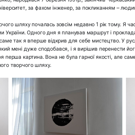
ніверситет, за фахом інженер, за покликанням – люди
орчого шляху почалась зовсім недавно 1 рік тому. Я ча
ми України. Одного дня я планував маршрут і прокла
 саме так я вперше відкрив для себе мистецтво. У русл
який мені дуже сподобався, і я вирішив перенести йог
оя перша картина. Вона не була гарної якості, але са
ого творчого шляху.