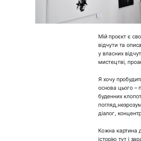
Мій проєкт є св
відчути та описа
у власних відчут
мистецтві, проа
Я хочу пробудит
основа цього – 
буденних клопот
погляд,незрозум
діалог, концент
Кожна картина д
історію тут і за