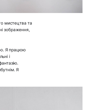
ого мистецтва та
ні зображення,
лію. Я працюю
ьні і
фантазію.
бутнім. Я