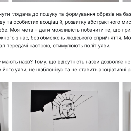
нути глядача до пошуку та формування образів на баз
ду та особистих асоціацій; розвитку абстрактного ми
ебе. Моя мета – дати можливість побачити те, що при
ожного з нас, без обмежень людського сприйняття. Мо
л передачі настрою, стимулюють політ уяви.
 мають назв? Тому, що відсутність назви дозволяє н
 його уяви, не шаблонізує та не ставить асоціативні 