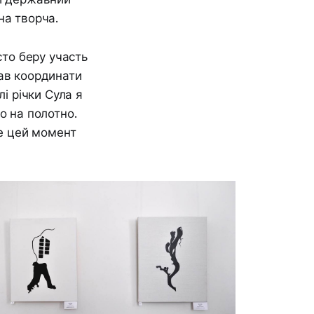
на творча.
сто беру участь
дав координати
і річки Сула я
о на полотно.
ме цей момент