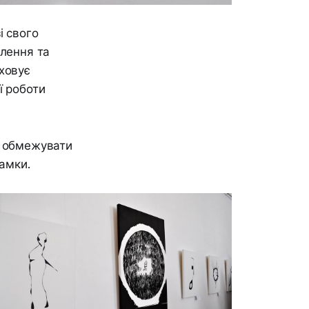
і свого
слення та
ховує
ї роботи
е обмежувати
рамки.