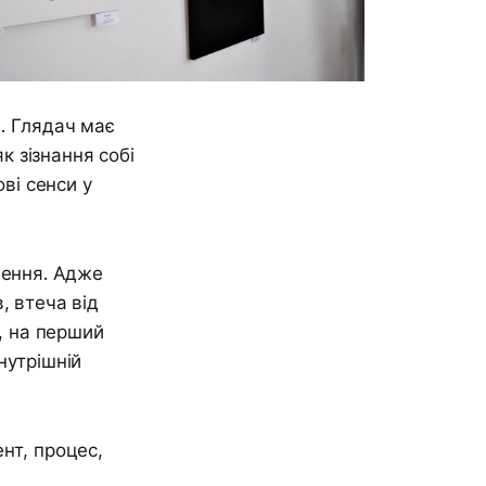
. Глядач має
к зізнання собі
ві сенси у
чення. Адже
, втеча від
ь, на перший
нутрішній
нт, процес,