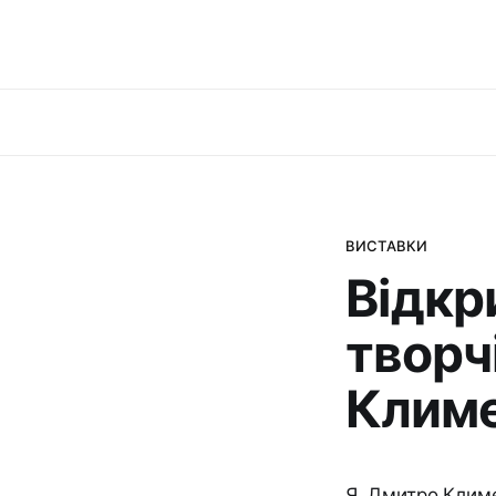
ВИСТАВКИ
Відкр
творч
Климе
Я, Дмитро Климе