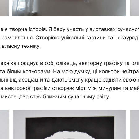
е є творча історія. Я беру участь у виставках сучасн
 замовлення. Створюю унікальні картини та незауряд
власну техніку.
ехніка поєднує в собі олівець, векторну графіку та о
 та білим кольорами. На мою думку, ці кольори нейтрал
ьні від асоціацій та дають змогу краще задіяти свою 
та векторної графіки створює міст між минулим та май
 мистецтво стає ближчим сучасному світу.