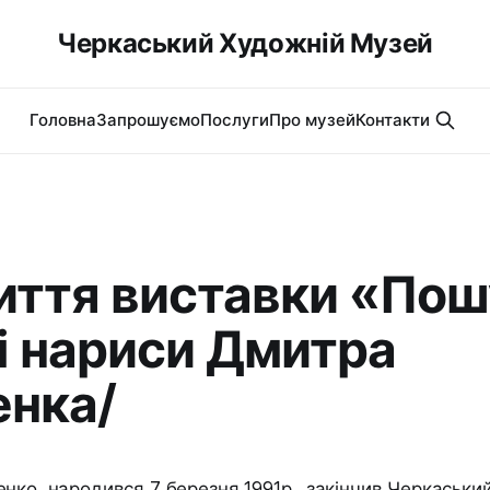
Черкаський Художній Музей
Головна
Запрошуємо
Послуги
Про музей
Контакти
иття виставки «Пош
і нариси Дмитра
нка/
нко, народився 7 березня 1991р., закінчив Черкаськ