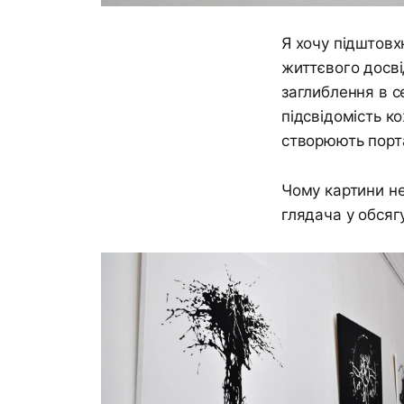
Я хочу підштовх
життєвого досві
заглиблення в с
підсвідомість к
створюють порта
Чому картини не
глядача у обсягу