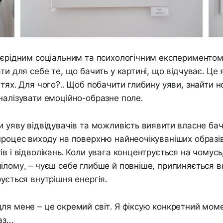
оєрідним соціальним та психологічним експериментом
ти для себе те, що бачить у картині, що відчуває. Це я
тях. Для чого?.. Щоб побачити глибину уяви, знайти но
налізувати емоційно-образне поле.
и уяву відвідувачів та можливість виявити власне ба
процес виходу на поверхню найнеочікуваніших образів
ів і відволікань. Коли увага концентрується на чомус
ілому, – чуєш себе глибше й повніше, припиняється в
рується внутрішня енергія.
ля мене – це окремий світ. Я фіксую конкретний моме
раз…