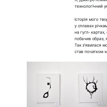
технологічний у
Історія мого тв
у сплавах річка
на гугл- картах,
побачив образ, 
Так з’явилася м
став початком м