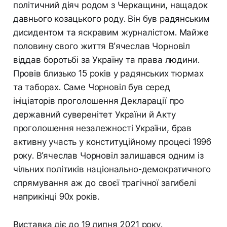
політичний діяч родом з Черкащини, нащадок
давнього козацького роду. Він був радянським
дисидентом та яскравим журналістом. Майже
половину свого життя В’ячеслав Чорновіл
віддав боротьбі за Україну та права людини.
Провів близько 15 років у радянських тюрмах
та таборах. Саме Чорновіл був серед
ініціаторів проголошення Декларації про
державний суверенітет України й Акту
проголошення незалежності України, брав
активну участь у конституційному процесі 1996
року. В’ячеслав Чорновіл залишався одним із
чільних політиків національно-демократичного
спрямування аж до своєї трагічної загибелі
наприкінці 90х років.
Виставка діє до 19 липня 2021 року.