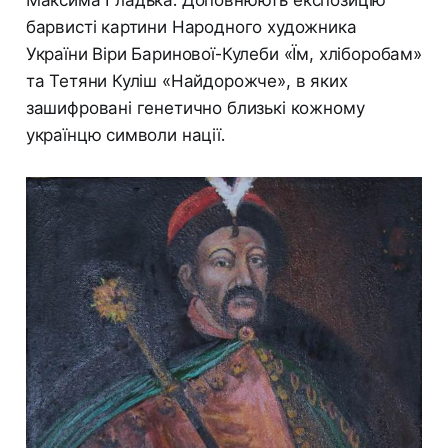
Максима Гладька. Доповнюють експозицію
барвисті картини Народного художника
України Віри Баринової-Кулеби «Їм, хліборобам»
та Тетяни Куліш «Найдорожче», в яких
зашифровані генетично близькі кожному
українцю символи нації.