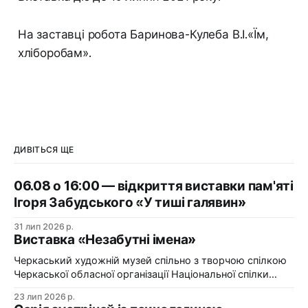
На заставці робота Баринова-Кулеба В.І.«Їм,
хліборобам».
ДИВІТЬСЯ ЩЕ
06.08 о 16:00 — відкриття виставки пам'яті
Ігоря Забудського «У тиші галявин»
31 лип 2026 р.
Виставка «Незабутні імена»
Черкаський художній музей спільно з творчою спілкою
Черкаської обласної організації Національної спілки
художників України презентує виставку «Незабутні
23 лип 2026 р.
імена». Виставка «Незабутні імена» — це мистецька