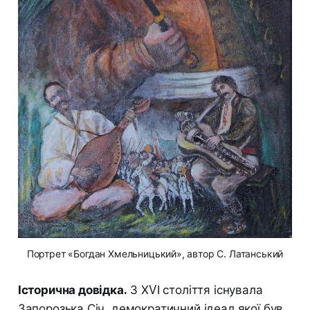
Портрет «Богдан Хмельницький», автор С. Латанський
Історична довідка.
З ХVІ століття існувала
Запорозька Січ, демократичний ідеал якої був