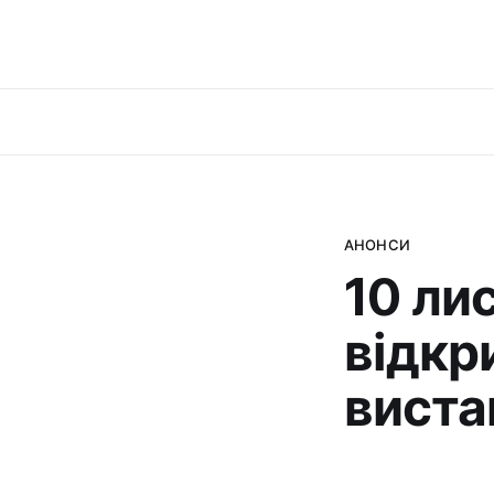
АНОНСИ
10 ли
відкр
виста