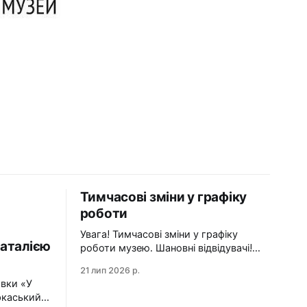
Тимчасові зміни у графіку
роботи
Увага! Тимчасові зміни у графіку
аталією
роботи музею. Шановні відвідувачі!
Просимо врахувати зміни під час
21 лип 2026 р.
планування візиту до Черкаського
авки «У
художнього музею: 24 липня
ркаський
(п'ятниця) — санітарний день. Музей