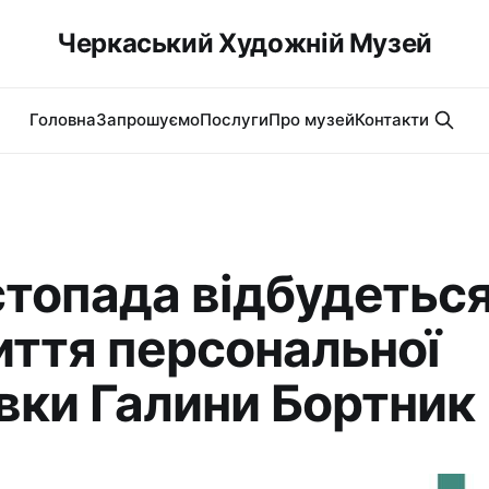
Черкаський Художній Музей
Головна
Запрошуємо
Послуги
Про музей
Контакти
стопада відбудетьс
иття персональної
вки Галини Бортник