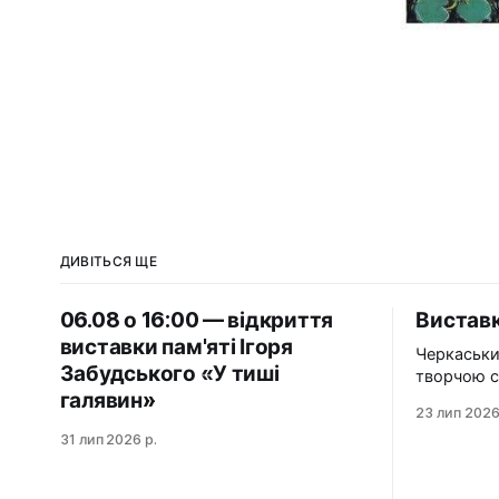
ДИВІТЬСЯ ЩЕ
06.08 о 16:00 — відкриття
Виставк
виставки пам'яті Ігоря
Черкаськи
Забудського «У тиші
творчою с
галявин»
організаці
23 лип 2026
художникі
31 лип 2026 р.
виставку «Нез
«Незабутн
подорож у