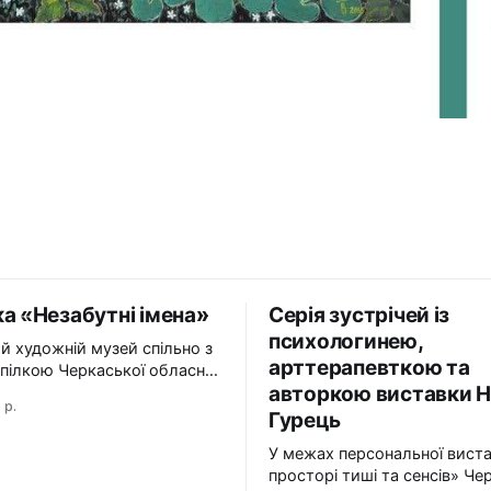
а «Незабутні імена»
Серія зустрічей із
психологинею,
й художній музей спільно з
арттерапевткою та
пілкою Черкаської обласної
авторкою виставки Н
ї Національної спілки
 р.
в України презентує
Гурець
абутні імена». Виставка
У межах персональної вист
і імена» — це мистецька
просторі тиші та сенсів» Че
 творчий спадок