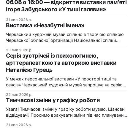
06.08 о 16:00 — відкриття виставки пам'яті
Ігоря Забудського «У тиші галявин»
31 лип 2026 р.
Виставка «Незабутні імена»
Черкаський художній музей спільно з творчою спілкою
Черкаської обласної організації Національної спілки
художників України презентує виставку «Незабутні
23 лип 2026 р.
імена». Виставка «Незабутні імена» — це мистецька
Серія зустрічей із психологинею,
подорож у творчий спадок художників Черкащини, чий
арттерапевткою та авторкою виставки
життєвий шлях вже завершилися, але їх талант і
Наталією Гурець
сьогодні продовжує промовляти до глядача мовою
образів, кольору та форми. До огляду
У межах персональної виставки «У просторі тиші та
сенсів» Черкаський художній музей запрошує на серію
зустрічей із психологинею, арттерапевткою та
22 лип 2026 р.
авторкою виставки Наталією Гурець. Протягом
Тимчасові зміни у графіку роботи
виставки відбудеться цикл подій, у яких мистецтво стає
простором для діалогу, творчого досвіду та
Увага! Тимчасові зміни у графіку роботи музею. Шановні
самопізнання. Арттерапевтичні зустрічі з Наталією
відвідувачі! Просимо врахувати зміни під час планування
Гурець у рамках виставки «У просторі
візиту до Черкаського художнього музею: 24 липня
21 лип 2026 р.
(п'ятниця) — санітарний день. Музей зачинено. 25–26