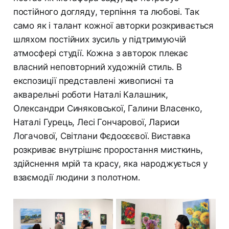
постійного догляду, терпіння та любові. Так
само як і талант кожної авторки розкривається
шляхом постійних зусиль у підтримуючій
атмосфері студії. Кожна з авторок плекає
власний неповторний художній стиль. В
експозиції представлені живописні та
акварельні роботи Наталі Калашник,
Олександри Синяковської, Галини Власенко,
Наталі Гурець, Лесі Гончарової, Лариси
Логачової, Світлани Фєдосєєвої. Виставка
розкриває внутрішнє проростання мисткинь,
здійснення мрій та красу, яка народжується у
взаємодії людини з полотном.