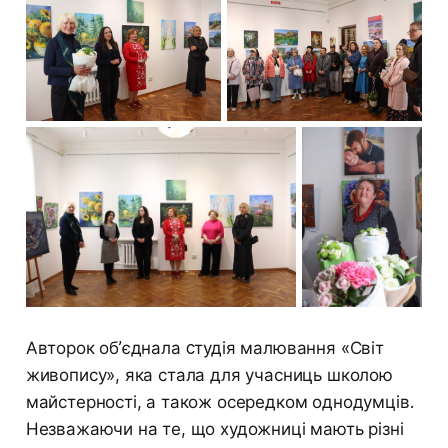
Авторок об’єднала cтудія малювання «Світ
живопису», яка стала для учасниць школою
майстерності, а також осередком однодумців.
Незважаючи на те, що художниці мають різні