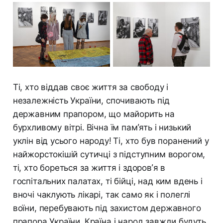
Ті, хто віддав своє життя за свободу і
незалежність України, спочивають під
державним прапором, що майорить на
бурхливому вітрі. Вічна їм пам’ять і низький
уклін від усього народу! Ті, хто був поранений у
найжорстокішій сутичці з підступним ворогом,
ті, хто бореться за життя і здоров’я в
госпітальних палатах, ті бійці, над ким вдень і
вночі чаклують лікарі, так само як і полеглі
воїни, перебувають під захистом державного
прапора України. Країна і народ завжди будуть