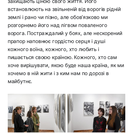
захищають ціною свого життя. Його
встановлюють на звільненій від ворогів рідній
землі і рано чи пізно, але обов’язково ми
розгорнемо його над лігвом поваленого
ворога. Постраждалий у боях, але нескорений
прапор наповнює гордістю серця і душі
кожного воїна, кожного, хто любить і
пишається своєю країною. Кожного, хто сам
хоче вирішувати, якою буде наша країна, як ми
хочемо в ній жити і з ким нам по дорозі в
майбутнє.