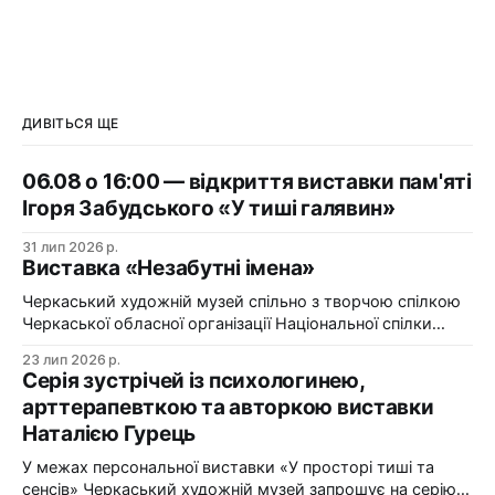
ДИВІТЬСЯ ЩЕ
06.08 о 16:00 — відкриття виставки пам'яті
Ігоря Забудського «У тиші галявин»
31 лип 2026 р.
Виставка «Незабутні імена»
Черкаський художній музей спільно з творчою спілкою
Черкаської обласної організації Національної спілки
художників України презентує виставку «Незабутні
23 лип 2026 р.
імена». Виставка «Незабутні імена» — це мистецька
Серія зустрічей із психологинею,
подорож у творчий спадок художників Черкащини, чий
арттерапевткою та авторкою виставки
життєвий шлях вже завершилися, але їх талант і
Наталією Гурець
сьогодні продовжує промовляти до глядача мовою
образів, кольору та форми. До огляду
У межах персональної виставки «У просторі тиші та
сенсів» Черкаський художній музей запрошує на серію