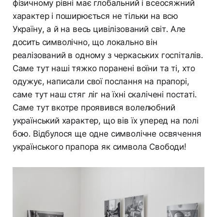
фізичному рівні має глобальний і всеосяжний
характер і поширюється не тільки на всю
Україну, а й на весь цивілізований світ. Але
досить символічно, що локально він
реалізований в одному з черкаських госпіталів.
Саме тут наші тяжко поранені воїни та ті, хто
одужує, написали свої послання на прапорі,
саме тут наш стяг ліг на їхні скалічені постаті.
Саме тут вкотре проявився волелюбний
український характер, що вів їх уперед на полі
бою. Відбулося ще одне символічне освячення
українського прапора як символа Свободи!