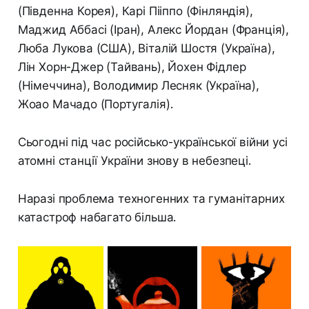
(Південна Корея), Карі Пііппо (Фінляндія),
Маджид Аббасі (Іран), Алекс Йордан (Франція),
Люба Лукова (США), Віталій Шостя (Україна),
Лін Хорн-Джер (Тайвань), Йохен Фідлер
(Німеччина), Володимир Лесняк (Україна),
Жоао Мачадо (Португалія).
Сьогодні під час російсько-української війни усі
атомні станції України знову в небезпеці.
Наразі проблема техногенних та гуманітарних
катастроф набагато більша.