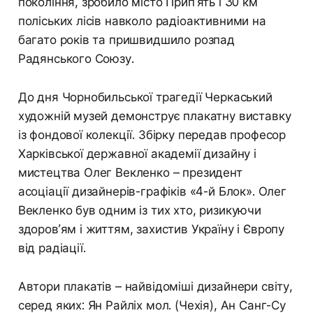
покоління, зробило місто Прип’ять і 30 км
поліських лісів навколо радіоактивними на
багато років та пришвидшило розпад
Радянського Союзу.
До дня Чорнобильської трагедії Черкаський
художній музей демонструє плакатну виставку
із фондової колекції. Збірку передав професор
Харківської державної академії дизайну і
мистецтва Олег Векленко – президент
асоціації дизайнерів-графіків «4-й Блок». Олег
Векленко був одним із тих хто, ризикуючи
здоров’ям і життям, захистив Україну і Європу
від радіації.
Автори плакатів – найвідоміші дизайнери світу,
серед яких: Ян Райліх мол. (Чехія), Ан Санг-Су