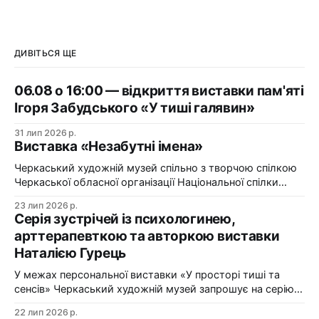
ДИВІТЬСЯ ЩЕ
06.08 о 16:00 — відкриття виставки пам'яті
Ігоря Забудського «У тиші галявин»
31 лип 2026 р.
Виставка «Незабутні імена»
Черкаський художній музей спільно з творчою спілкою
Черкаської обласної організації Національної спілки
художників України презентує виставку «Незабутні
23 лип 2026 р.
імена». Виставка «Незабутні імена» — це мистецька
Серія зустрічей із психологинею,
подорож у творчий спадок художників Черкащини, чий
арттерапевткою та авторкою виставки
життєвий шлях вже завершилися, але їх талант і
Наталією Гурець
сьогодні продовжує промовляти до глядача мовою
образів, кольору та форми. До огляду
У межах персональної виставки «У просторі тиші та
сенсів» Черкаський художній музей запрошує на серію
зустрічей із психологинею, арттерапевткою та
22 лип 2026 р.
авторкою виставки Наталією Гурець. Протягом