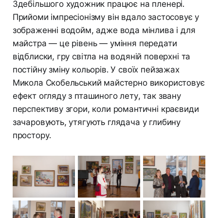
Здебільшого художник працює на пленері.
Прийоми імпресіонізму він вдало застосовує у
зображенні водойм, адже вода мінлива і для
майстра — це рівень — уміння передати
відблиски, гру світла на водяній поверхні та
постійну зміну кольорів. У своїх пейзажах
Микола Скобельський майстерно використовує
ефект огляду з пташиного лету, так звану
перспективу згори, коли романтичні краєвиди
зачаровують, утягують глядача у глибину
простору.