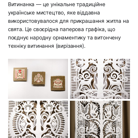
Витинанка — це унікальне традиційне
українське мистецтво, яке віддавна
використовувалося для прикрашання житла на
свята. Це своєрідна паперова графіка, що
поєднує народну орнаментику та витончену
техніку витинання (вирізання).