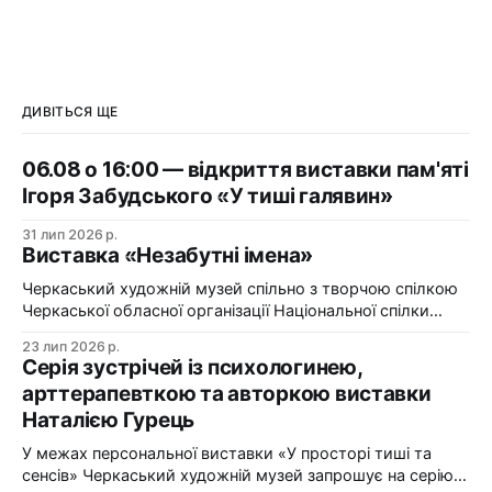
ДИВІТЬСЯ ЩЕ
06.08 о 16:00 — відкриття виставки пам'яті
Ігоря Забудського «У тиші галявин»
31 лип 2026 р.
Виставка «Незабутні імена»
Черкаський художній музей спільно з творчою спілкою
Черкаської обласної організації Національної спілки
художників України презентує виставку «Незабутні
23 лип 2026 р.
імена». Виставка «Незабутні імена» — це мистецька
Серія зустрічей із психологинею,
подорож у творчий спадок художників Черкащини, чий
арттерапевткою та авторкою виставки
життєвий шлях вже завершилися, але їх талант і
Наталією Гурець
сьогодні продовжує промовляти до глядача мовою
образів, кольору та форми. До огляду
У межах персональної виставки «У просторі тиші та
сенсів» Черкаський художній музей запрошує на серію