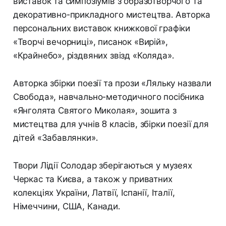
виставок та симпозіумів з образотворчого та
декоративно-прикладного мистецтва. Авторка
персональних виставок книжкової графіки
«Творчі вечорниці», писанок «Вирій»,
«Крайнебо», різдвяних звізд «Коляда».
Авторка збірки поезії та прози «Ляльку назвали
Свобода», навчально-методичного посібника
«Янголята Святого Миколая», зошита з
мистецтва для учнів 8 класів, збірки поезії для
дітей «Забавлянки».
Твори Лідії Солодар зберігаються у музеях
Черкас та Києва, а також у приватних
колекціях України, Латвії, Іспанії, Італії,
Німеччини, США, Канади.