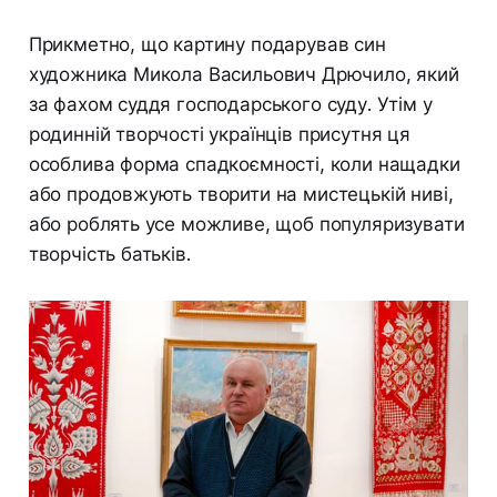
Прикметно, що картину подарував син
художника Микола Васильович Дрючило, який
за фахом суддя господарського суду. Утім у
родинній творчості українців присутня ця
особлива форма спадкоємності, коли нащадки
або продовжують творити на мистецькій ниві,
або роблять усе можливе, щоб популяризувати
творчість батьків.