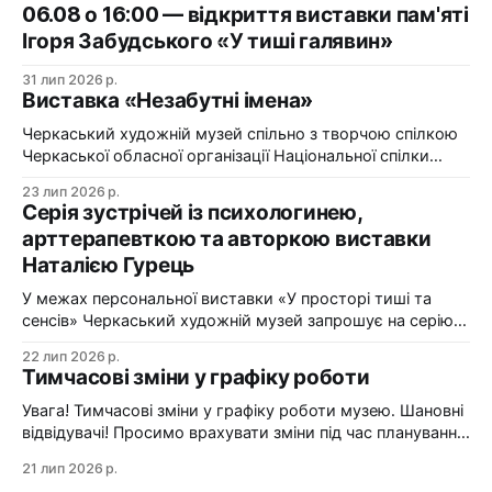
06.08 о 16:00 — відкриття виставки пам'яті
Ігоря Забудського «У тиші галявин»
31 лип 2026 р.
Виставка «Незабутні імена»
Черкаський художній музей спільно з творчою спілкою
Черкаської обласної організації Національної спілки
художників України презентує виставку «Незабутні
23 лип 2026 р.
імена». Виставка «Незабутні імена» — це мистецька
Серія зустрічей із психологинею,
подорож у творчий спадок художників Черкащини, чий
арттерапевткою та авторкою виставки
життєвий шлях вже завершилися, але їх талант і
Наталією Гурець
сьогодні продовжує промовляти до глядача мовою
образів, кольору та форми. До огляду
У межах персональної виставки «У просторі тиші та
сенсів» Черкаський художній музей запрошує на серію
зустрічей із психологинею, арттерапевткою та
22 лип 2026 р.
авторкою виставки Наталією Гурець. Протягом
Тимчасові зміни у графіку роботи
виставки відбудеться цикл подій, у яких мистецтво стає
простором для діалогу, творчого досвіду та
Увага! Тимчасові зміни у графіку роботи музею. Шановні
самопізнання. Арттерапевтичні зустрічі з Наталією
відвідувачі! Просимо врахувати зміни під час планування
Гурець у рамках виставки «У просторі
візиту до Черкаського художнього музею: 24 липня
21 лип 2026 р.
(п'ятниця) — санітарний день. Музей зачинено. 25–26