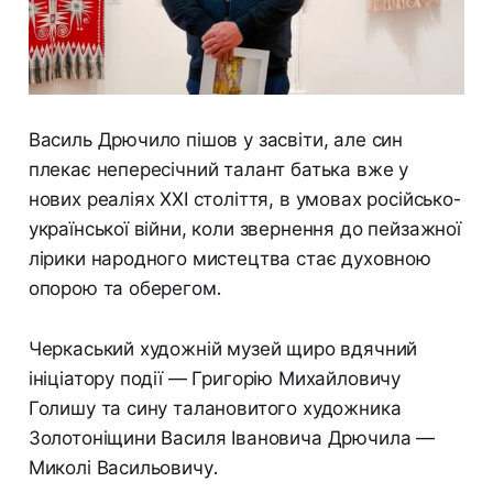
Василь Дрючило пішов у засвіти, але син
плекає непересічний талант батька вже у
нових реаліях ХХІ століття, в умовах російсько-
української війни, коли звернення до пейзажної
лірики народного мистецтва стає духовною
опорою та оберегом.
Черкаський художній музей щиро вдячний
ініціатору події — Григорію Михайловичу
Голишу та сину талановитого художника
Золотоніщини Василя Івановича Дрючила —
Миколі Васильовичу.