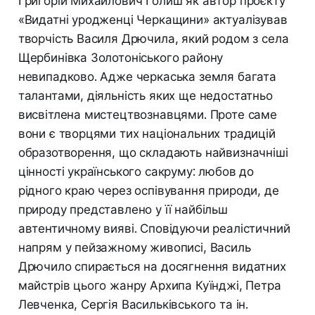
Григорій Михайлович Голиш як автор проєкту
«Видатні уродженці Черкащини» актуалізував
творчість Василя Дрючила, який родом з села
Щербинівка Золотоніського району
невипадково. Адже черкаська земля багата
талантами, діяльність яких ще недостатньо
висвітлена мистецтвознавцями. Проте саме
вони є творцями тих національних традицій
образотворення, що складають найвизначніші
цінності українського сакруму: любов до
рідного краю через оспівування природи, де
природу представлено у її найбільш
автентичному вияві. Сповідуючи реалістичний
напрям у пейзажному живописі, Василь
Дрючило спирається на досягнення видатних
майстрів цього жанру Архипа Куїнджі, Петра
Левченка, Сергія Васильківського та ін.