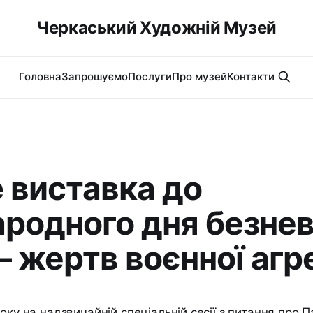
Черкаський Художній Музей
Головна
Запрошуємо
Послуги
Про музей
Контакти
e виставка до
родного дня безне
– жертв воєнної агре
року на надзвичайній спеціальній сесії з питання про 