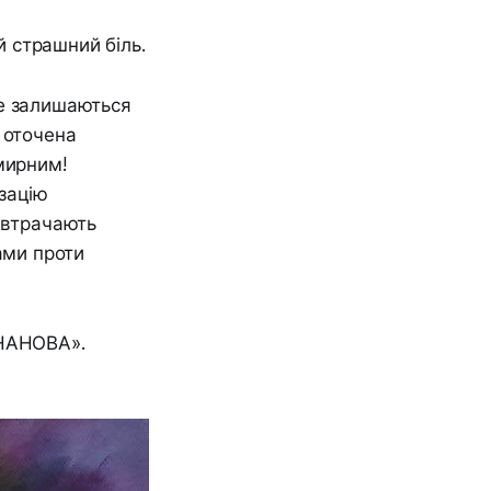
й страшний біль.
ше залишаються
 оточена
мирним!
зацію
 втрачають
ами проти
ЬНАНОВА».