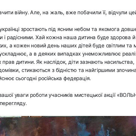
чити війну. Але, на жаль, вже побачили її, відчули це
українці зростають під ясним небом та якомога дов
и і радісними. Хай кожна наша дитина буде здорова й
их, а кожен новий день наших дітей буде світлим та 
 ускладнює, а в деяких випадках унеможливлює реалі
прав дитини. Як наслідок, діти зазнають насильства,
 домівки, стикаються з бідністю та найгіршими злочин
ійснює сьогодні російська федерація.
ашої уваги роботи учасників мистецької акції «ВОЛ
перегляду.