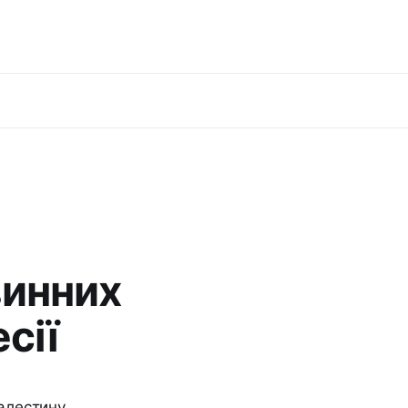
винних
сії
Палестину