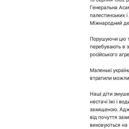
Генеральна Аса
палестинських і
Міжнародний ден
Порушуючи цю те
перебувають в зо
російського агр
Маленькі українц
втратили можлив
Наші діти змуше
нестачі їжі і во
захищеною. Адже
від почуття зах
виховуються на 