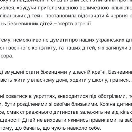
мблея, «будучи приголомшеною величезною кількіст
 ліванських дітей», постановила відзначати 4 червня 
ь безневинних дітей – жертв агресії.
му, неможливо не думати про наших українських діте
ні воєнного конфлікту, та наших дітей, які загинули в
есора.
і змушені стати біженцями у власній країні. Безневинн
ість жити у власному домі, ходити у школу, гратися. 
ні ховатися в укриттях, знаходитися під обстрілами, п
ди, бути розділеними зі своїми близькими. Кожна дитин
, смак справжнього дитинства залежить не від кілько
ищеності. Дітей не виховати якимись правилами та за
тому, що бачать, що чують навколо себе.