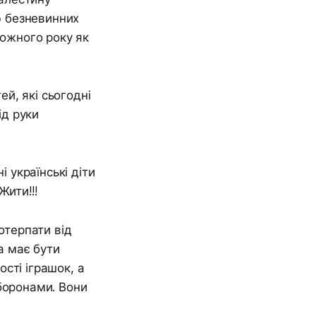
ю безневинних
кожного року як
й, які сьогодні
ід руки
і українські діти
Жити!!!
отерпати від
а має бути
сті іграшок, а
боронами. Вони