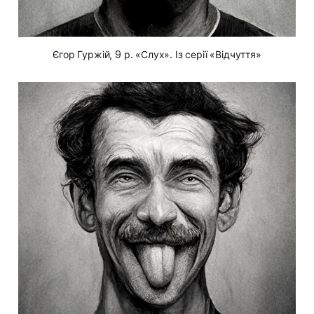
Єгор Гуржій, 9 р. «Слух». Із серії «Відчуття»