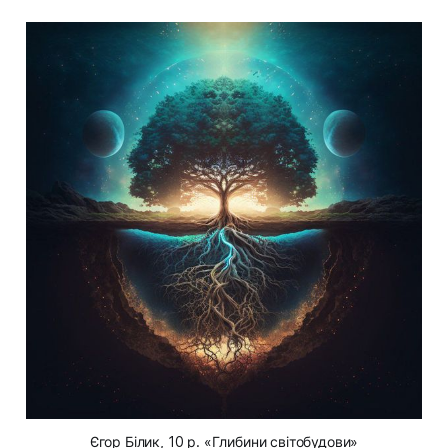
Єгор Білик, 10 р. «Глибини світобудови»