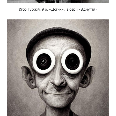
Єгор Гуржій, 9 р. «Дотик». Із серії «Відчуття»