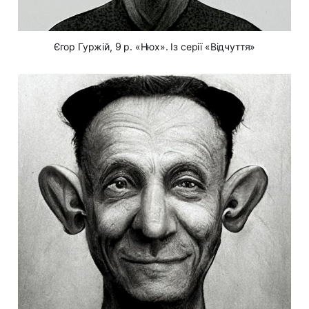
Єгор Гуржій, 9 р. «Нюх». Із серії «Відчуття»