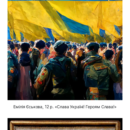
Емілія Єськова, 12 р. «Слава Україні! Героям Слава!»