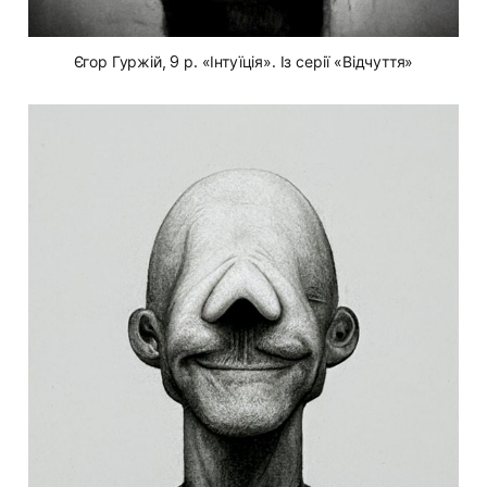
Єгор Гуржій, 9 р. «Інтуїція». Із серії «Відчуття»