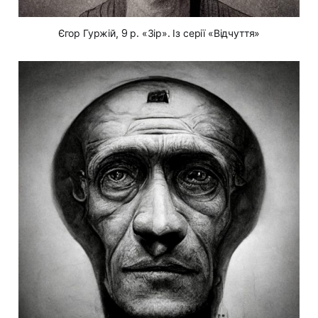
Єгор Гуржій, 9 р. «Зір». Із серії «Відчуття»