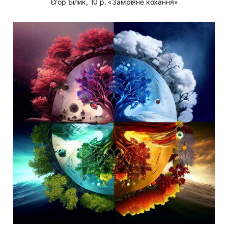
Єгор Білик, 10 р. «Замріяне кохання»