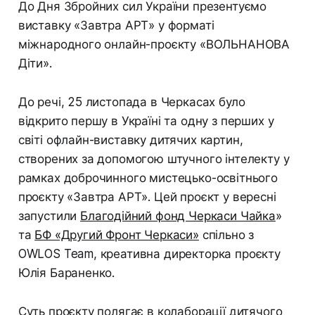
До Дня Збройних сил України презентуємо
виставку «Завтра АРТ» у форматі
міжнародного онлайн-проєкту «ВОЛЬНАНОВА
Діти».
До речі, 25 листопада в Черкасах було
відкрито першу в Україні та одну з перших у
світі офлайн-виставку дитячих картин,
створених за допомогою штучного інтелекту у
рамках доброчинного мистецько-освітнього
проєкту «Завтра АРТ». Цей проєкт у вересні
запустили
Благодійний фонд Черкаси Чайка
»
та
БФ «Другий Фронт Черкаси»
спільно з
OWLOS Team, креативна директорка проєкту
Юлія Бараненко.
Суть проєкту полягає в колаборації дитячого