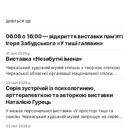
ДИВІТЬСЯ ЩЕ
06.08 о 16:00 — відкриття виставки пам'яті
Ігоря Забудського «У тиші галявин»
31 лип 2026 р.
Виставка «Незабутні імена»
Черкаський художній музей спільно з творчою спілкою
Черкаської обласної організації Національної спілки
художників України презентує виставку «Незабутні
23 лип 2026 р.
імена». Виставка «Незабутні імена» — це мистецька
Серія зустрічей із психологинею,
подорож у творчий спадок художників Черкащини, чий
арттерапевткою та авторкою виставки
життєвий шлях вже завершилися, але їх талант і
Наталією Гурець
сьогодні продовжує промовляти до глядача мовою
образів, кольору та форми. До огляду
У межах персональної виставки «У просторі тиші та
сенсів» Черкаський художній музей запрошує на серію
зустрічей із психологинею, арттерапевткою та
22 лип 2026 р.
авторкою виставки Наталією Гурець. Протягом