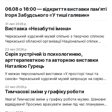
06.08 о 16:00 — відкриття виставки пам'яті
Ігоря Забудського «У тиші галявин»
31 лип 2026 р.
Виставка «Незабутні імена»
Черкаський художній музей спільно з творчою спілкою
Черкаської обласної організації Національної спілки
художників України презентує виставку «Незабутні
23 лип 2026 р.
імена». Виставка «Незабутні імена» — це мистецька
Серія зустрічей із психологинею,
подорож у творчий спадок художників Черкащини, чий
арттерапевткою та авторкою виставки
життєвий шлях вже завершилися, але їх талант і
Наталією Гурець
сьогодні продовжує промовляти до глядача мовою
образів, кольору та форми. До огляду
У межах персональної виставки «У просторі тиші та
сенсів» Черкаський художній музей запрошує на серію
зустрічей із психологинею, арттерапевткою та
22 лип 2026 р.
авторкою виставки Наталією Гурець. Протягом
Тимчасові зміни у графіку роботи
виставки відбудеться цикл подій, у яких мистецтво стає
простором для діалогу, творчого досвіду та
Увага! Тимчасові зміни у графіку роботи музею. Шановні
самопізнання. Арттерапевтичні зустрічі з Наталією
відвідувачі! Просимо врахувати зміни під час планування
Гурець у рамках виставки «У просторі
візиту до Черкаського художнього музею: 24 липня