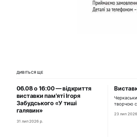
ДИВІТЬСЯ ЩЕ
06.08 о 16:00 — відкриття
Виставк
виставки пам'яті Ігоря
Черкаськи
Забудського «У тиші
творчою с
галявин»
організаці
23 лип 2026
художникі
31 лип 2026 р.
виставку «Нез
«Незабутн
подорож у