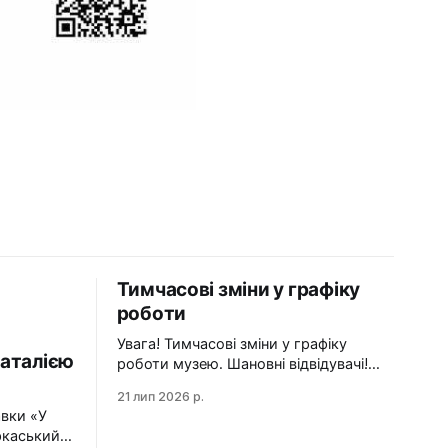
Тимчасові зміни у графіку
роботи
Увага! Тимчасові зміни у графіку
аталією
роботи музею. Шановні відвідувачі!
Просимо врахувати зміни під час
21 лип 2026 р.
планування візиту до Черкаського
авки «У
художнього музею: 24 липня
ркаський
(п'ятниця) — санітарний день. Музей