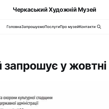
Черкаський Художній Музей
Головна
Запрошуємо
Послуги
Про музей
Контакти
 запрошує у жовтні