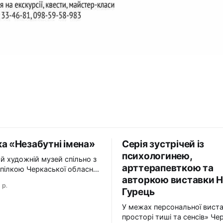
а «Незабутні імена»
Серія зустрічей із
психологинею,
й художній музей спільно з
арттерапевткою та
пілкою Черкаської обласної
авторкою виставки Н
ї Національної спілки
 р.
в України презентує
Гурець
абутні імена». Виставка
У межах персональної вист
і імена» — це мистецька
просторі тиші та сенсів» Че
 творчий спадок