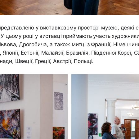
 представлено у виставковому просторі музею, деякі 
 У цьому році у виставці приймають участь художники
ьвова, Дрогобича, а також митці з Франції, Німеччини
ї, Японії, Естонії, Малайзії, Бразилія, Південної Кореї,
Канади, Швеції, Греції, Австрії, Польщі.