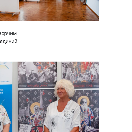
творчим
 єдиний