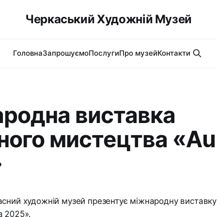
Черкаський Художній Музей
Головна
Запрошуємо
Послуги
Про музей
Контакти
родна виставка
ного мистецтва «Au
»
асний художній музей презентує міжнародну виставку
 2025».