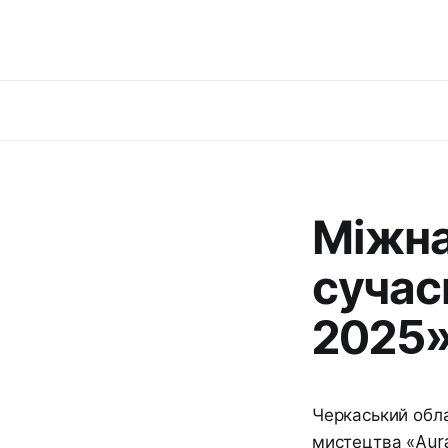
Міжна
сучас
2025
Черкаський обл
мистецтва «Aura