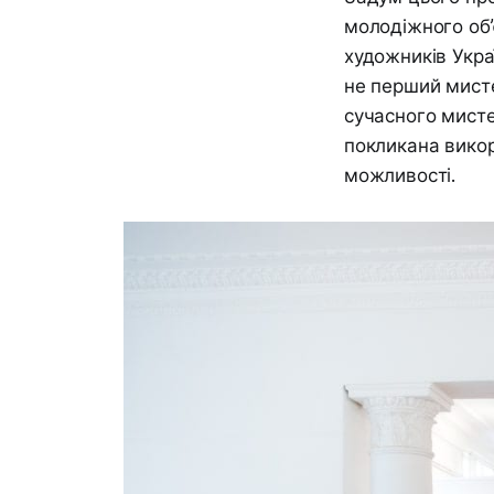
молодіжного об’
художників Укр
не перший мисте
сучасного мисте
покликана викор
можливості.