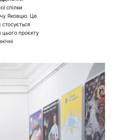
ої спілки
чу Яковцю. Це
 стосується
я цього проєкту
нічні