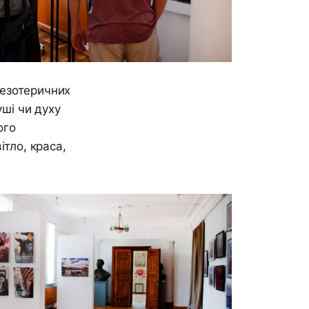
а езотеричних
уші чи духу
ого
ітло, краса,