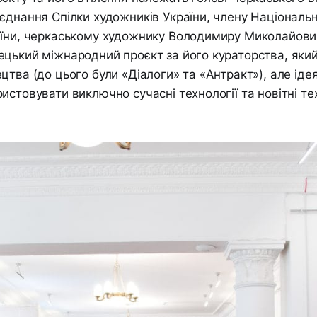
єднання Спілки художників України, члену Національн
аїни, черкаському художнику Володимиру Миколайови
цький міжнародний проєкт за його кураторства, який
цтва (до цього були «Діалоги» та «Антракт»), але іде
истовувати виключно сучасні технології та новітні тех