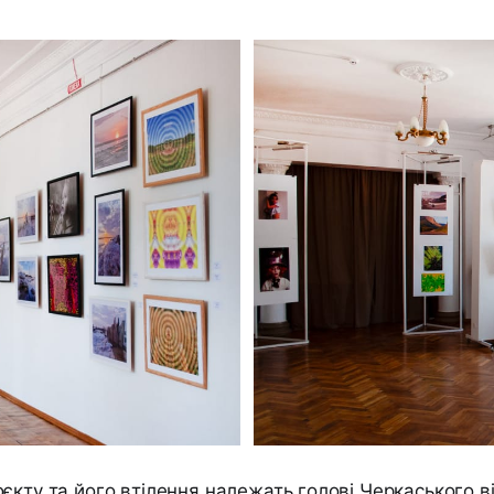
єкту та його втілення належать голові Черкаського в