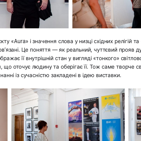
ту «Aura» і значення слова у низці східних релігій т
пов’язані. Це поняття — як реальний, чуттєвий прояв д
бражає її внутрішній стан у вигляді «тонкого» світлов
 що оточує людину та оберігає її. Тож саме творче св
нанні із сучасністю закладені в ідею виставки.