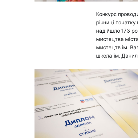
Конкурс проводи
річниці початку
надійшло 173 ро
мистецтва міст
мистецтв ім. Ва
школа ім. Данил