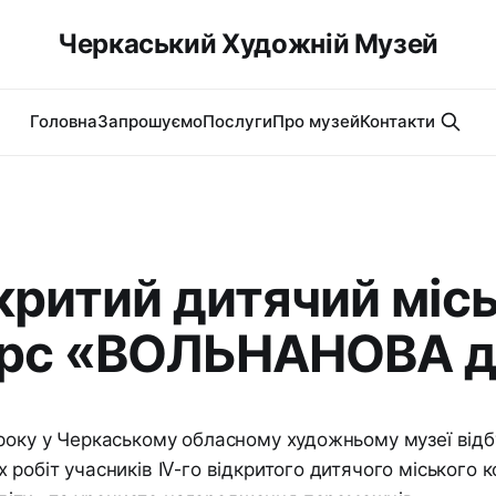
Черкаський Художній Музей
Головна
Запрошуємо
Послуги
Про музей
Контакти
дкритий дитячий міс
рс «ВОЛЬНАНОВА д
року у Черкаському обласному художньому музеї відб
 робіт учасників ІV-го відкритого дитячого міського 