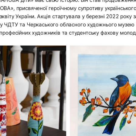
ВА», присвяченої героїчному супротиву українського
віту України. Акція стартувала у березні 2022 року за
у ЧДТУ та Черкаського обласного художнього музею і
професійних художників та студентську фахову молод