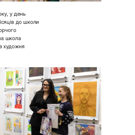
ку, у день
ісяців до школи
ворчого
ча школа
ча художня