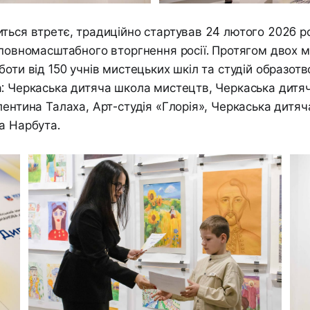
ться втретє, традиційно стартував 24 лютого 2026 ро
 повномасштабного вторгнення росії. Протягом двох м
боти від 150 учнів мистецьких шкіл та студій образот
а: Черкаська дитяча школа мистецтв, Черкаська дитя
лентина Талаха, Арт-студія «Глорія», Черкаська дитя
а Нарбута.