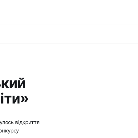
ький
іти»
улось відкриття
конкурсу