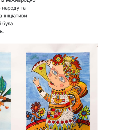
 народу та
 ініціативи
 була
ь.