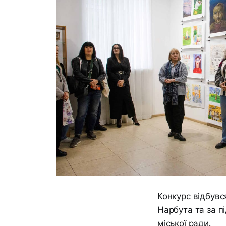
Конкурс відбувс
Нарбута та за п
міської ради.