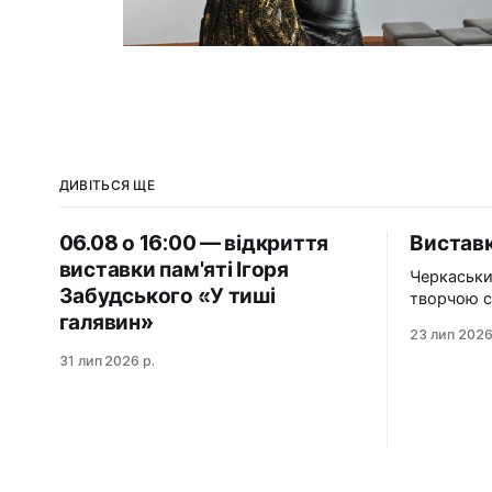
ДИВІТЬСЯ ЩЕ
06.08 о 16:00 — відкриття
Виставк
виставки пам'яті Ігоря
Черкаськи
Забудського «У тиші
творчою с
галявин»
організаці
23 лип 2026
художникі
31 лип 2026 р.
виставку «Нез
«Незабутн
подорож у
художникі
шлях вже з
сьогодні 