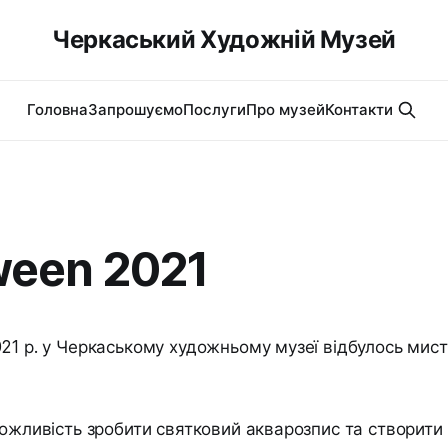
Черкаський Художній Музей
Головна
Запрошуємо
Послуги
Про музей
Контакти
ween 2021
21 р. у Черкаському художньому музеї відбулось мист
можливість зробити святковий акварозпис та створити 