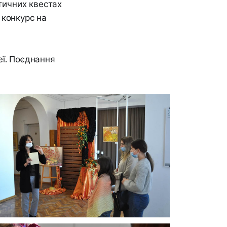
атичних квестах
 конкурс на
еї. Поєднання