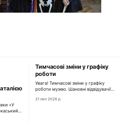
Тимчасові зміни у графіку
роботи
Увага! Тимчасові зміни у графіку
аталією
роботи музею. Шановні відвідувачі!
Просимо врахувати зміни під час
21 лип 2026 р.
планування візиту до Черкаського
авки «У
художнього музею: 24 липня
ркаський
(п'ятниця) — санітарний день. Музей
 серію
зачинено. 25–26 липня (субота–неділя)
— вхід до музею здійснюватиметься з
ою
двору. Центральний вхід буде