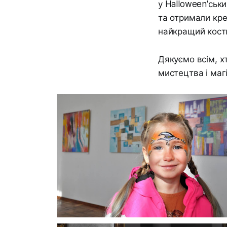
у Halloween'ськ
та отримали кре
найкращий кост
Дякуємо всім, х
мистецтва і магі