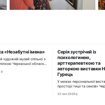
а «Незабутні імена»
Серія зустрічей із
психологинею,
й художній музей спільно з
арттерапевткою та
пілкою Черкаської обласної
авторкою виставки Н
ї Національної спілки
 р.
в України презентує
Гурець
абутні імена». Виставка
У межах персональної вист
і імена» — це мистецька
просторі тиші та сенсів» Че
 творчий спадок
художній музей запрошує на
в Черкащини, чий життєвий
22 лип 2026 р.
зустрічей із психологинею,
авершилися, але їх талант і
арттерапевткою та авторк
продовжує промовляти до
виставки Наталією Гурець. Протягом