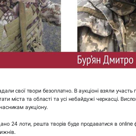
адали свої твори безоплатно. В аукціоні взяли участь 
тати міста та області та усі небайдужі черкасці. Вис
учасникам аукціону.
дано 24 лоти, решта творів буде продаватися в online
ижнів.