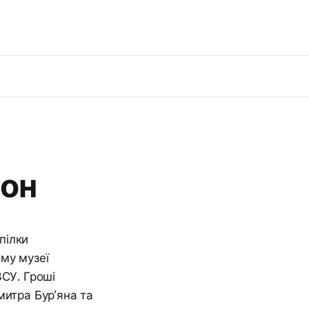
іон
пілки
му музеї
ЗСУ. Гроші
митра Бур’яна та