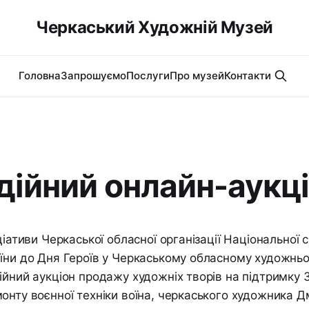
Черкаський Художній Музей
Головна
Запрошуємо
Послуги
Про музей
Контакти
дійний онлайн-аукц
ціативи Черкаської обласної організації Національної с
їни до Дня Героїв у Черкаському обласному художньо
ійний аукціон продажу художніх творів на підтримку 
онту воєнної техніки воїна, черкаського художника Д