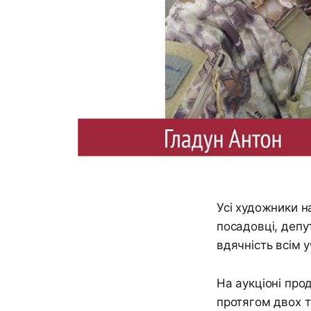
Усі художники н
посадовці, депу
вдячність всім 
На аукціоні про
протягом двох т