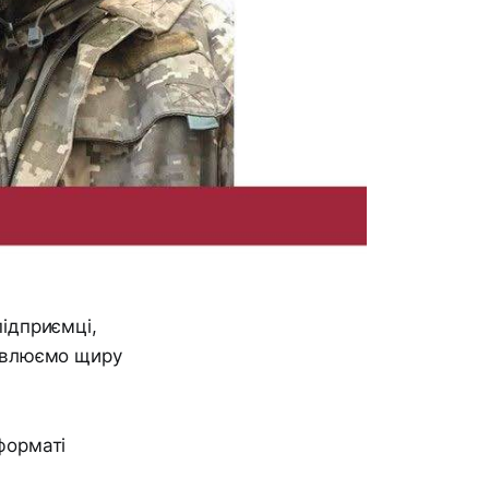
підприємці,
ловлюємо щиру
 форматі