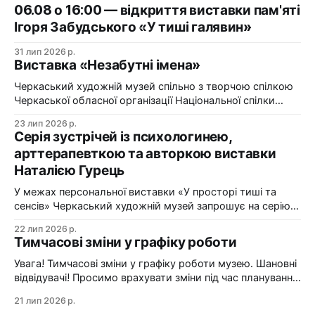
06.08 о 16:00 — відкриття виставки пам'яті
Ігоря Забудського «У тиші галявин»
31 лип 2026 р.
Виставка «Незабутні імена»
Черкаський художній музей спільно з творчою спілкою
Черкаської обласної організації Національної спілки
художників України презентує виставку «Незабутні
23 лип 2026 р.
імена». Виставка «Незабутні імена» — це мистецька
Серія зустрічей із психологинею,
подорож у творчий спадок художників Черкащини, чий
арттерапевткою та авторкою виставки
життєвий шлях вже завершилися, але їх талант і
Наталією Гурець
сьогодні продовжує промовляти до глядача мовою
образів, кольору та форми. До огляду
У межах персональної виставки «У просторі тиші та
сенсів» Черкаський художній музей запрошує на серію
зустрічей із психологинею, арттерапевткою та
22 лип 2026 р.
авторкою виставки Наталією Гурець. Протягом
Тимчасові зміни у графіку роботи
виставки відбудеться цикл подій, у яких мистецтво стає
простором для діалогу, творчого досвіду та
Увага! Тимчасові зміни у графіку роботи музею. Шановні
самопізнання. Арттерапевтичні зустрічі з Наталією
відвідувачі! Просимо врахувати зміни під час планування
Гурець у рамках виставки «У просторі
візиту до Черкаського художнього музею: 24 липня
21 лип 2026 р.
(п'ятниця) — санітарний день. Музей зачинено. 25–26